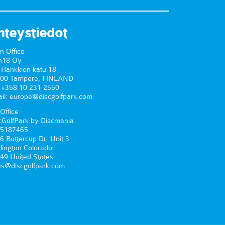
hteystiedot
n Office
n18 Oy
-Hankkion katu 18
00 Tampere, FINLAND
. +358 10 231 2550
il: europe@discgolfpark.com
Office
cGolfPark by Discmania
5187465
6 Buttercup Dr, Unit 3
lington Colorado
49 United States
es@discgolfpark.com