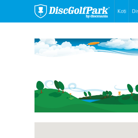
Koti
Di