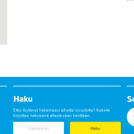
Haku
S
Etkö löytänyt hakemaasi aihetta sivustolta? Kokeile
kirjoittaa hakusana allaolevaan kenttään.