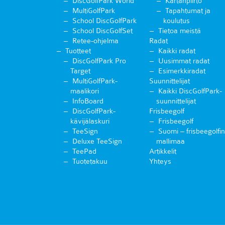
DiscGolfPark World
Kartanpiirto
MultiGolfPark
Tapahtumat ja
School DiscGolfPark
koulutus
School DiscGolfSet
Tietoa meistä
Retee-ohjelma
Radat
Tuotteet
Kaikki radat
DiscGolfPark Pro
Uusimmat radat
Target
Esimerkkiradat
MultiGolfPark-
Suunnittelijat
maalikori
Kaikki DiscGolfPark-
InfoBoard
suunnittelijat
DiscGolfPark-
Frisbeegolf
kävijälaskuri
Frisbeegolf
TeeSign
Suomi – frisbeegolfin
Deluxe TeeSign
mallimaa
TeePad
Artikkelit
Tuotetakuu
Yhteys