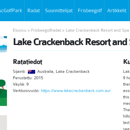
scGolfPark
Radat
Suunnittelijat
Frisbeegolf
Artikkelit
Etusivu
>
Frisbeegolfradat
>
Lake Crackenback Resort and Spa
Lake Crackenback Resort and
Ratatiedot
K
Sijainti:
Australia, Lake Crackenback
Lak
Perustettu: 2015
9 h
Väyliä: 9
the
Verkkosivusto:
https://www.lakecrackenback.com.au/
ass
thi
mea
The
hil
las
see 