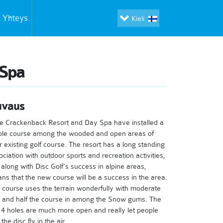
Yhteys
Kieli
 Spa
uvaus
e Crackenback Resort and Day Spa have installed a
ole course among the wooded and open areas of
ir existing golf course. The resort has a long standing
ociation with outdoor sports and recreation activities,
s along with Disc Golf’s success in alpine areas,
ns that the new course will be a success in the area.
 course uses the terrain wonderfully with moderate
ls and half the course in among the Snow gums. The
t 4 holes are much more open and really let people
the disc fly in the air.