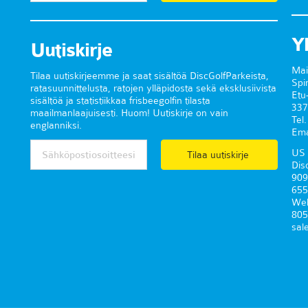
Y
Uutiskirje
Mai
Tilaa uutiskirjeemme ja saat sisältöä DiscGolfParkeista,
Spi
ratasuunnittelusta, ratojen ylläpidosta sekä eksklusiivista
Etu
sisältöä ja statistiikkaa frisbeegolfin tilasta
337
maailmanlaajuisesti. Huom! Uutiskirje on vain
Tel
englanniksi.
Ema
US 
Tilaa uutiskirje
Dis
909
655
Wel
805
sal