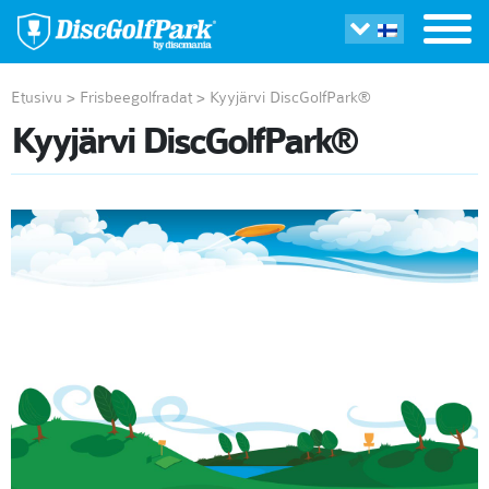
Etusivu
>
Frisbeegolfradat
>
Kyyjärvi DiscGolfPark®
Kyyjärvi DiscGolfPark®