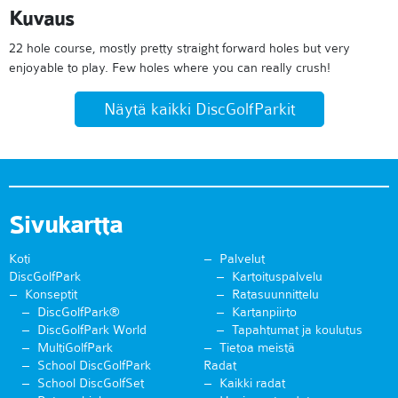
Kuvaus
22 hole course, mostly pretty straight forward holes but very
enjoyable to play. Few holes where you can really crush!
Näytä kaikki DiscGolfParkit
Sivukartta
Koti
Palvelut
DiscGolfPark
Kartoituspalvelu
Konseptit
Ratasuunnittelu
DiscGolfPark®
Kartanpiirto
DiscGolfPark World
Tapahtumat ja koulutus
MultiGolfPark
Tietoa meistä
School DiscGolfPark
Radat
School DiscGolfSet
Kaikki radat