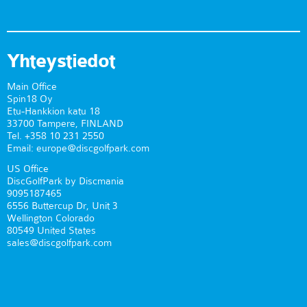
Yhteystiedot
Main Office
Spin18 Oy
Etu-Hankkion katu 18
33700 Tampere, FINLAND
Tel. +358 10 231 2550
Email: europe@discgolfpark.com
US Office
DiscGolfPark by Discmania
9095187465
6556 Buttercup Dr, Unit 3
Wellington Colorado
80549 United States
sales@discgolfpark.com