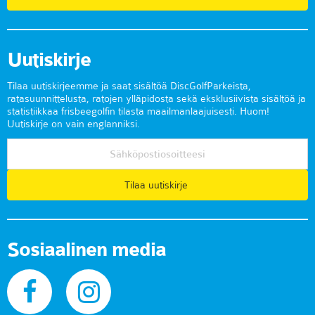
Uutiskirje
Tilaa uutiskirjeemme ja saat sisältöä DiscGolfParkeista,
ratasuunnittelusta, ratojen ylläpidosta sekä eksklusiivista sisältöä ja
statistiikkaa frisbeegolfin tilasta maailmanlaajuisesti. Huom!
Uutiskirje on vain englanniksi.
Tilaa uutiskirje
Sosiaalinen media