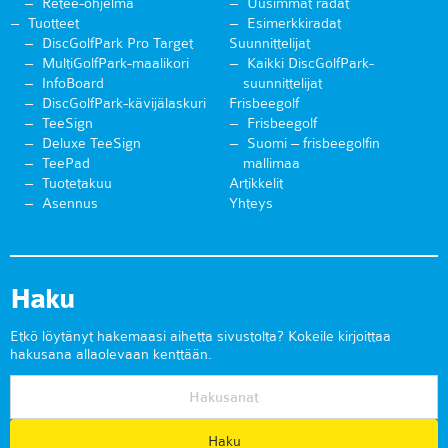
Retee-ohjelma
Uusimmat radat
Tuotteet
Esimerkkiradat
DiscGolfPark Pro Target
Suunnittelijat
MultiGolfPark-maalikori
Kaikki DiscGolfPark-
InfoBoard
suunnittelijat
DiscGolfPark-kävijälaskuri
Frisbeegolf
TeeSign
Frisbeegolf
Deluxe TeeSign
Suomi – frisbeegolfin
TeePad
mallimaa
Tuotetakuu
Artikkelit
Asennus
Yhteys
Haku
Etkö löytänyt hakemaasi aihetta sivustolta? Kokeile kirjoittaa
hakusana allaolevaan kenttään.