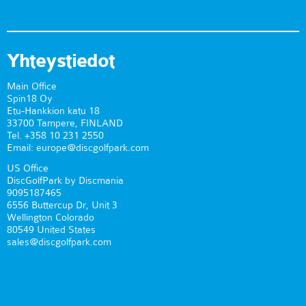
Yhteystiedot
Main Office
Spin18 Oy
Etu-Hankkion katu 18
33700 Tampere, FINLAND
Tel. +358 10 231 2550
Email: europe@discgolfpark.com
US Office
DiscGolfPark by Discmania
9095187465
6556 Buttercup Dr, Unit 3
Wellington Colorado
80549 United States
sales@discgolfpark.com