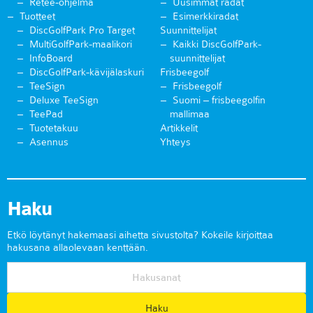
Retee-ohjelma
Uusimmat radat
Tuotteet
Esimerkkiradat
DiscGolfPark Pro Target
Suunnittelijat
MultiGolfPark-maalikori
Kaikki DiscGolfPark-
InfoBoard
suunnittelijat
DiscGolfPark-kävijälaskuri
Frisbeegolf
TeeSign
Frisbeegolf
Deluxe TeeSign
Suomi – frisbeegolfin
TeePad
mallimaa
Tuotetakuu
Artikkelit
Asennus
Yhteys
Haku
Etkö löytänyt hakemaasi aihetta sivustolta? Kokeile kirjoittaa
hakusana allaolevaan kenttään.