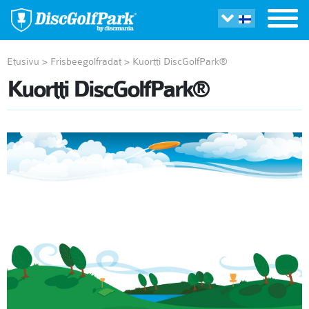
Etusivu
>
Frisbeegolfradat
>
Kuortti DiscGolfPark®
Kuortti DiscGolfPark®