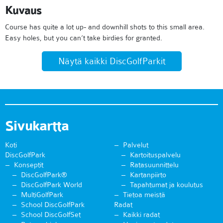
Kuvaus
Course has quite a lot up- and downhill shots to this small area.
Easy holes, but you can’t take birdies for granted.
Näytä kaikki DiscGolfParkit
Sivukartta
Koti
Palvelut
DiscGolfPark
Kartoituspalvelu
Konseptit
Ratasuunnittelu
DiscGolfPark®
Kartanpiirto
DiscGolfPark World
Tapahtumat ja koulutus
MultiGolfPark
Tietoa meistä
School DiscGolfPark
Radat
School DiscGolfSet
Kaikki radat