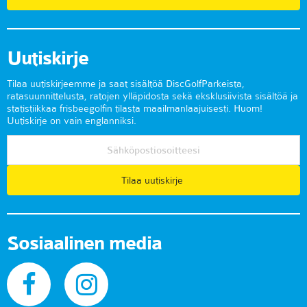
Uutiskirje
Tilaa uutiskirjeemme ja saat sisältöä DiscGolfParkeista,
ratasuunnittelusta, ratojen ylläpidosta sekä eksklusiivista sisältöä ja
statistiikkaa frisbeegolfin tilasta maailmanlaajuisesti. Huom!
Uutiskirje on vain englanniksi.
Tilaa uutiskirje
Sosiaalinen media