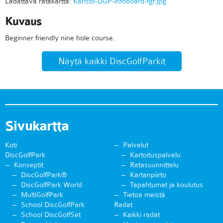
Ladattava ratakartta:
Karisto-DGP-infoboard-fgr.jpg
Kuvaus
Beginner friendly nine hole course.
Näytä kaikki DiscGolfParkit
Sivukartta
Koti
Palvelut
DiscGolfPark
Kartoituspalvelu
Konseptit
Ratasuunnittelu
DiscGolfPark®
Kartanpiirto
DiscGolfPark World
Tapahtumat ja koulutus
MultiGolfPark
Tietoa meistä
School DiscGolfPark
Radat
School DiscGolfSet
Kaikki radat