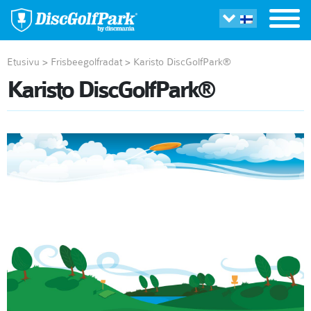
Etusivu
>
Frisbeegolfradat
>
Karisto DiscGolfPark®
Karisto DiscGolfPark®