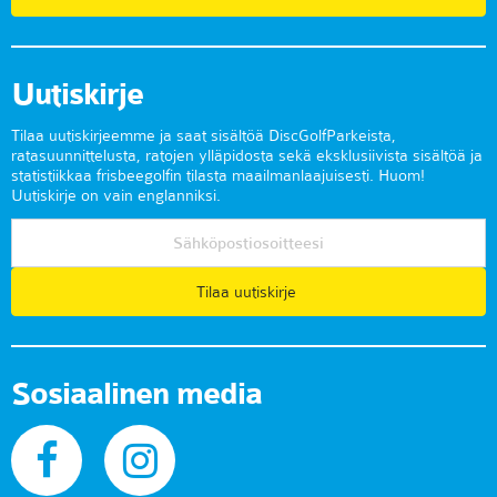
Uutiskirje
Tilaa uutiskirjeemme ja saat sisältöä DiscGolfParkeista,
ratasuunnittelusta, ratojen ylläpidosta sekä eksklusiivista sisältöä ja
statistiikkaa frisbeegolfin tilasta maailmanlaajuisesti. Huom!
Uutiskirje on vain englanniksi.
Tilaa uutiskirje
Sosiaalinen media