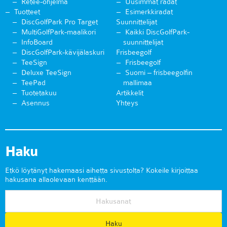
Retee-ohjelma
Uusimmat radat
Tuotteet
Esimerkkiradat
DiscGolfPark Pro Target
Suunnittelijat
MultiGolfPark-maalikori
Kaikki DiscGolfPark-
InfoBoard
suunnittelijat
DiscGolfPark-kävijälaskuri
Frisbeegolf
TeeSign
Frisbeegolf
Deluxe TeeSign
Suomi – frisbeegolfin
TeePad
mallimaa
Tuotetakuu
Artikkelit
Asennus
Yhteys
Haku
Etkö löytänyt hakemaasi aihetta sivustolta? Kokeile kirjoittaa
hakusana allaolevaan kenttään.