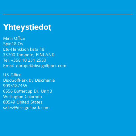
Yhteystiedot
Main Office
Spin18 Oy
Etu-Hankkion katu 18
33700 Tampere, FINLAND
Tel. +358 10 231 2550
Email: europe@discgolfpark.com
US Office
DiscGolfPark by Discmania
9095187465
6556 Buttercup Dr, Unit 3
Wellington Colorado
80549 United States
sales@discgolfpark.com