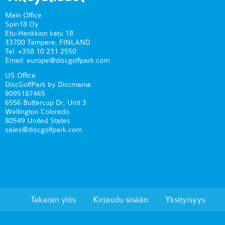
Main Office
Spin18 Oy
Etu-Hankkion katu 18
33700 Tampere, FINLAND
Tel. +358 10 231 2550
Email: europe@discgolfpark.com
US Office
DiscGolfPark by Discmania
9095187465
6556 Buttercup Dr, Unit 3
Wellington Colorado
80549 United States
sales@discgolfpark.com
Takaisin ylös
Kirjaudu sisään
Yksityisyys