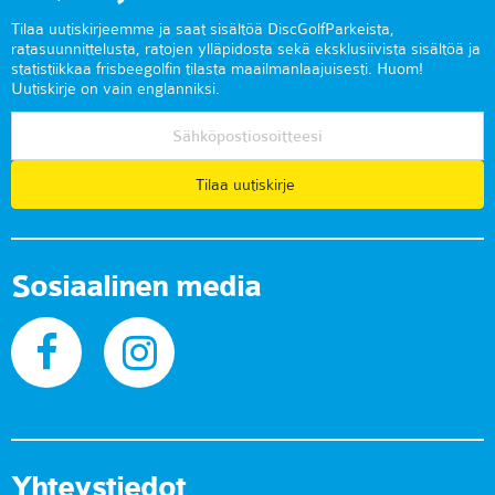
Tilaa uutiskirjeemme ja saat sisältöä DiscGolfParkeista,
ratasuunnittelusta, ratojen ylläpidosta sekä eksklusiivista sisältöä ja
statistiikkaa frisbeegolfin tilasta maailmanlaajuisesti. Huom!
Uutiskirje on vain englanniksi.
Tilaa uutiskirje
Sosiaalinen media
Yhteystiedot