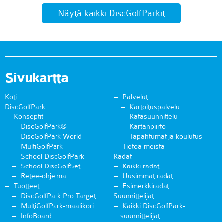
Näytä kaikki DiscGolfParkit
Sivukartta
Koti
Palvelut
DiscGolfPark
Kartoituspalvelu
Konseptit
Ratasuunnittelu
DiscGolfPark®
Kartanpiirto
DiscGolfPark World
Tapahtumat ja koulutus
MultiGolfPark
Tietoa meistä
School DiscGolfPark
Radat
School DiscGolfSet
Kaikki radat
Retee-ohjelma
Uusimmat radat
Tuotteet
Esimerkkiradat
DiscGolfPark Pro Target
Suunnittelijat
MultiGolfPark-maalikori
Kaikki DiscGolfPark-
InfoBoard
suunnittelijat