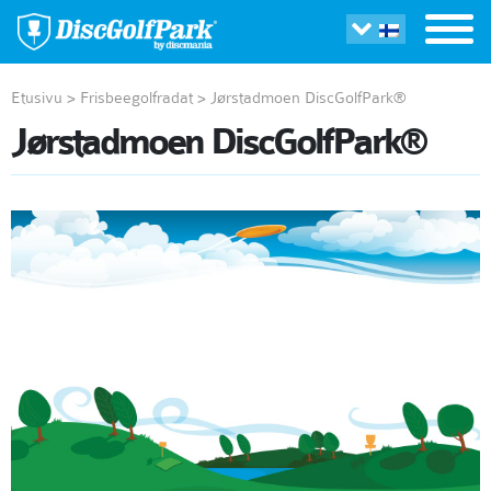
Etusivu
>
Frisbeegolfradat
>
Jørstadmoen DiscGolfPark®
Jørstadmoen DiscGolfPark®