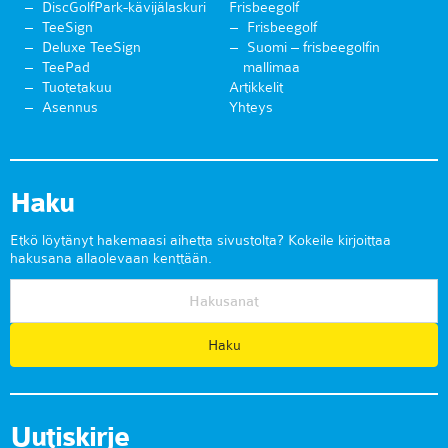
DiscGolfPark-kävijälaskuri
Frisbeegolf
TeeSign
Frisbeegolf
Deluxe TeeSign
Suomi – frisbeegolfin
TeePad
mallimaa
Tuotetakuu
Artikkelit
Asennus
Yhteys
Haku
Etkö löytänyt hakemaasi aihetta sivustolta? Kokeile kirjoittaa
hakusana allaolevaan kenttään.
Uutiskirje