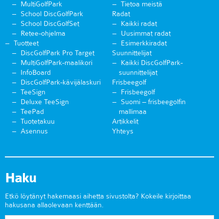
MultiGolfPark
Tietoa meistä
School DiscGolfPark
Radat
School DiscGolfSet
Kaikki radat
Retee-ohjelma
Uusimmat radat
Tuotteet
Esimerkkiradat
DiscGolfPark Pro Target
Suunnittelijat
MultiGolfPark-maalikori
Kaikki DiscGolfPark-
InfoBoard
suunnittelijat
DiscGolfPark-kävijälaskuri
Frisbeegolf
TeeSign
Frisbeegolf
Deluxe TeeSign
Suomi – frisbeegolfin
TeePad
mallimaa
Tuotetakuu
Artikkelit
Asennus
Yhteys
Haku
Etkö löytänyt hakemaasi aihetta sivustolta? Kokeile kirjoittaa
hakusana allaolevaan kenttään.