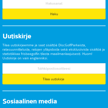
Uutiskirje
Tilaa uutiskirjeemme ja saat sisältöä DiscGolfParkeista,
ratasuunnittelusta, ratojen ylläpidosta sekä eksklusiivista sisältöä ja
statistiikkaa frisbeegolfin tilasta maailmanlaajuisesti. Huom!
Uutiskirje on vain englanniksi.
Tilaa uutiskirje
Sosiaalinen media