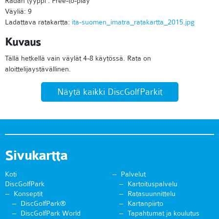
Radan tyyppi : Free-to-play
Väyliä: 9
Ladattava ratakartta:
ita-suomen_imatra_ratakartta_2015.jpg
Kuvaus
Tällä hetkellä vain väylät 4-8 käytössä. Rata on
aloittelijaystävällinen.
Näytä kaikki DiscGolfParkit
Sivukartta
Koti
Palvelut
DiscGolfPark
Kartoituspalvelu
Konseptit
Ratasuunnittelu
DiscGolfPark®
Kartanpiirto
DiscGolfPark World
Tapahtumat ja koulutus