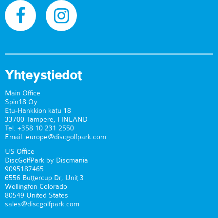
Yhteystiedot
Main Office
Spin18 Oy
Etu-Hankkion katu 18
33700 Tampere, FINLAND
Tel. +358 10 231 2550
Email: europe@discgolfpark.com
US Office
DiscGolfPark by Discmania
9095187465
6556 Buttercup Dr, Unit 3
Wellington Colorado
80549 United States
sales@discgolfpark.com