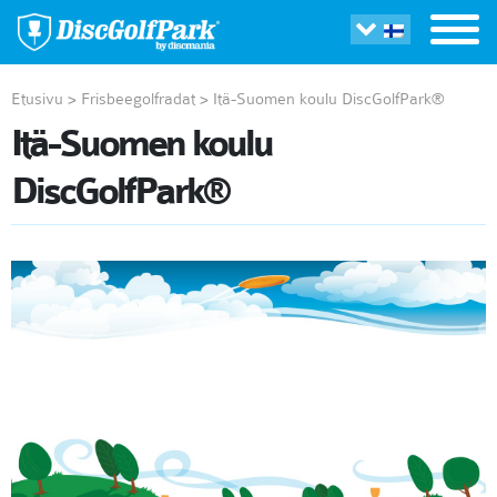
Etusivu
>
Frisbeegolfradat
>
Itä-Suomen koulu DiscGolfPark®
Itä-Suomen koulu
DiscGolfPark®