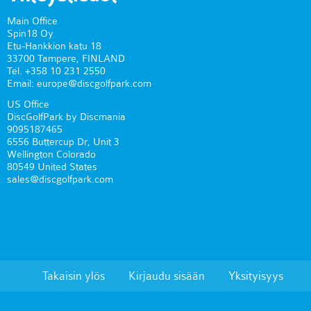
Main Office
Spin18 Oy
Etu-Hankkion katu 18
33700 Tampere, FINLAND
Tel. +358 10 231 2550
Email: europe@discgolfpark.com
US Office
DiscGolfPark by Discmania
9095187465
6556 Buttercup Dr, Unit 3
Wellington Colorado
80549 United States
sales@discgolfpark.com
Takaisin ylös
Kirjaudu sisään
Yksityisyys