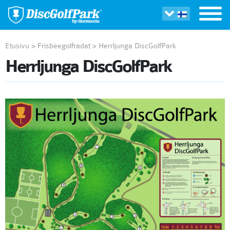
Etusivu
>
Frisbeegolfradat
>
Herrljunga DiscGolfPark
Herrljunga DiscGolfPark