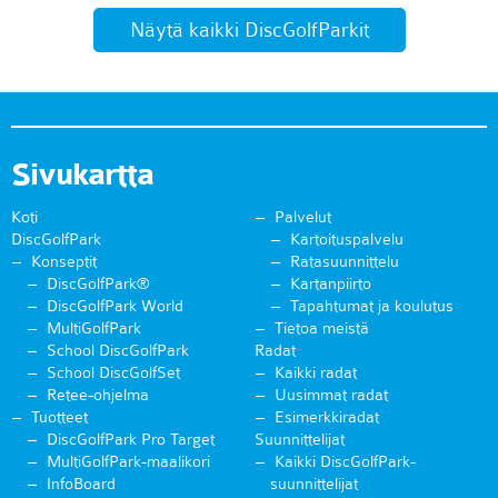
Näytä kaikki DiscGolfParkit
Sivukartta
Koti
Palvelut
DiscGolfPark
Kartoituspalvelu
Konseptit
Ratasuunnittelu
DiscGolfPark®
Kartanpiirto
DiscGolfPark World
Tapahtumat ja koulutus
MultiGolfPark
Tietoa meistä
School DiscGolfPark
Radat
School DiscGolfSet
Kaikki radat
Retee-ohjelma
Uusimmat radat
Tuotteet
Esimerkkiradat
DiscGolfPark Pro Target
Suunnittelijat
MultiGolfPark-maalikori
Kaikki DiscGolfPark-
InfoBoard
suunnittelijat