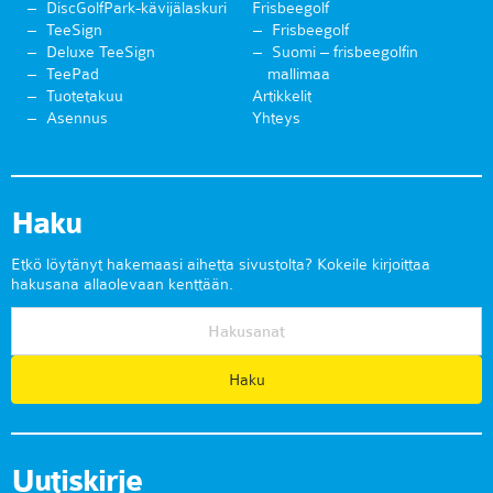
DiscGolfPark-kävijälaskuri
Frisbeegolf
TeeSign
Frisbeegolf
Deluxe TeeSign
Suomi – frisbeegolfin
TeePad
mallimaa
Tuotetakuu
Artikkelit
Asennus
Yhteys
Haku
Etkö löytänyt hakemaasi aihetta sivustolta? Kokeile kirjoittaa
hakusana allaolevaan kenttään.
Uutiskirje