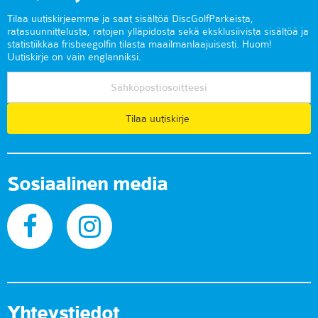
Tilaa uutiskirjeemme ja saat sisältöä DiscGolfParkeista,
ratasuunnittelusta, ratojen ylläpidosta sekä eksklusiivista sisältöä ja
statistiikkaa frisbeegolfin tilasta maailmanlaajuisesti. Huom!
Uutiskirje on vain englanniksi.
Tilaa uutiskirje
Sosiaalinen media
Yhteystiedot