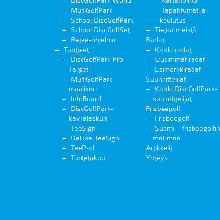
DiscGolfPark World
Kartanpiirto
MultiGolfPark
Tapahtumat ja
School DiscGolfPark
koulutus
School DiscGolfSet
Tietoa meistä
Retee-ohjelma
Radat
Tuotteet
Kaikki radat
DiscGolfPark Pro
Uusimmat radat
Target
Esimerkkiradat
MultiGolfPark-
Suunnittelijat
maalikori
Kaikki DiscGolfPark-
InfoBoard
suunnittelijat
DiscGolfPark-
Frisbeegolf
kävijälaskuri
Frisbeegolf
TeeSign
Suomi – frisbeegolfin
Deluxe TeeSign
mallimaa
TeePad
Artikkelit
Tuotetakuu
Yhteys