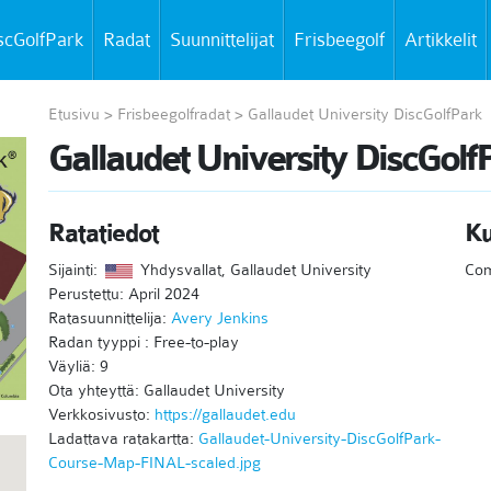
scGolfPark
Radat
Suunnittelijat
Frisbeegolf
Artikkelit
Etusivu
>
Frisbeegolfradat
>
Gallaudet University DiscGolfPark
Gallaudet University DiscGolf
Ratatiedot
K
Sijainti:
Yhdysvallat, Gallaudet University
Com
Perustettu: April 2024
Ratasuunnittelija:
Avery Jenkins
Radan tyyppi : Free-to-play
Väyliä: 9
Ota yhteyttä: Gallaudet University
Verkkosivusto:
https://gallaudet.edu
Ladattava ratakartta:
Gallaudet-University-DiscGolfPark-
Course-Map-FINAL-scaled.jpg