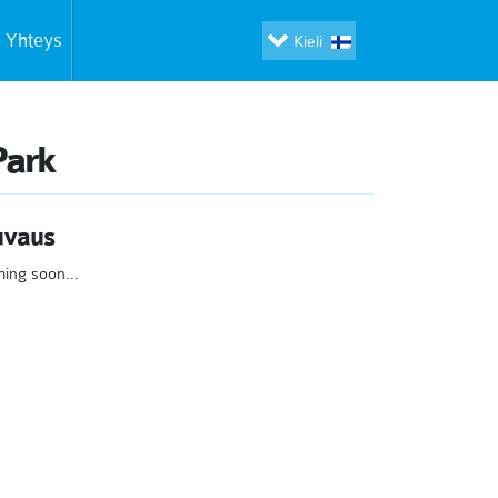
Yhteys
Kieli
Park
uvaus
ing soon…