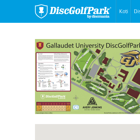
Koti
Di