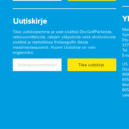
Y
Uutiskirje
Mai
Tilaa uutiskirjeemme ja saat sisältöä DiscGolfParkeista,
Spi
ratasuunnittelusta, ratojen ylläpidosta sekä eksklusiivista
Etu
sisältöä ja statistiikkaa frisbeegolfin tilasta
337
maailmanlaajuisesti. Huom! Uutiskirje on vain
Tel
englanniksi.
Ema
US 
Tilaa uutiskirje
Dis
909
655
Wel
805
sal