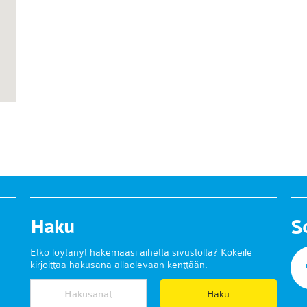
Haku
S
Etkö löytänyt hakemaasi aihetta sivustolta? Kokeile
kirjoittaa hakusana allaolevaan kenttään.