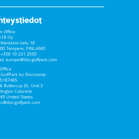
hteystiedot
n Office
n18 Oy
-Hankkion katu 18
00 Tampere, FINLAND
. +358 10 231 2550
il: europe@discgolfpark.com
Office
cGolfPark by Discmania
5187465
6 Buttercup Dr, Unit 3
lington Colorado
49 United States
es@discgolfpark.com