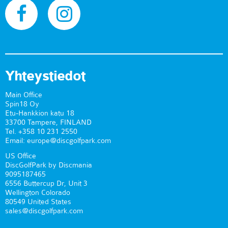
Yhteystiedot
Main Office
Spin18 Oy
Etu-Hankkion katu 18
33700 Tampere, FINLAND
Tel. +358 10 231 2550
Email: europe@discgolfpark.com
US Office
DiscGolfPark by Discmania
9095187465
6556 Buttercup Dr, Unit 3
Wellington Colorado
80549 United States
sales@discgolfpark.com