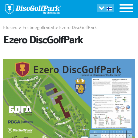
Etusivu
>
Frisbeegolfradat
>
Ezero DiscGolfPark
Ezero DiscGolfPark