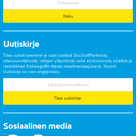
Uutiskirje
Tilaa uutiskirjeemme ja saat sisältöä DiscGolfParkeista,
ratasuunnittelusta, ratojen ylläpidosta sekä eksklusiivista sisältöä ja
statistiikkaa frisbeegolfin tilasta maailmanlaajuisesti. Huom!
Uutiskirje on vain englanniksi.
Tilaa uutiskirje
Sosiaalinen media