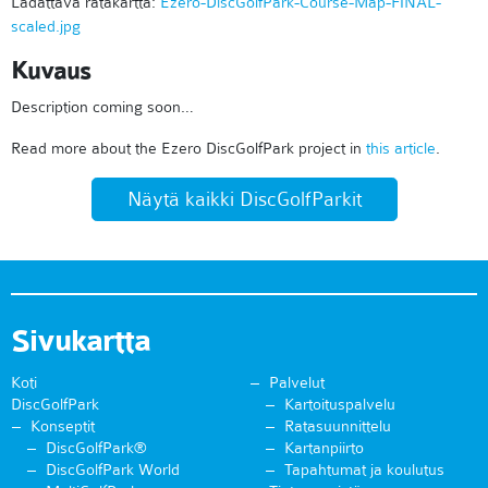
Ladattava ratakartta:
Ezero-DiscGolfPark-Course-Map-FINAL-
scaled.jpg
Kuvaus
Description coming soon…
Read more about the Ezero DiscGolfPark project in
this article
.
Näytä kaikki DiscGolfParkit
Sivukartta
Koti
Palvelut
DiscGolfPark
Kartoituspalvelu
Konseptit
Ratasuunnittelu
DiscGolfPark®
Kartanpiirto
DiscGolfPark World
Tapahtumat ja koulutus