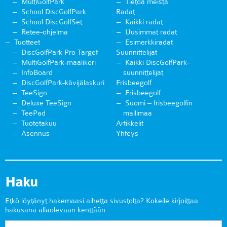
MultiGolfPark
Tietoa meistä
School DiscGolfPark
Radat
School DiscGolfSet
Kaikki radat
Retee-ohjelma
Uusimmat radat
Tuotteet
Esimerkkiradat
DiscGolfPark Pro Target
Suunnittelijat
MultiGolfPark-maalikori
Kaikki DiscGolfPark-
InfoBoard
suunnittelijat
DiscGolfPark-kävijälaskuri
Frisbeegolf
TeeSign
Frisbeegolf
Deluxe TeeSign
Suomi – frisbeegolfin
TeePad
mallimaa
Tuotetakuu
Artikkelit
Asennus
Yhteys
Haku
Etkö löytänyt hakemaasi aihetta sivustolta? Kokeile kirjoittaa
hakusana allaolevaan kenttään.