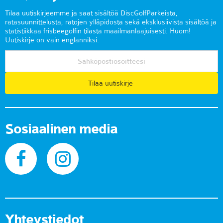
Tilaa uutiskirjeemme ja saat sisältöä DiscGolfParkeista,
ratasuunnittelusta, ratojen ylläpidosta sekä eksklusiivista sisältöä ja
statistiikkaa frisbeegolfin tilasta maailmanlaajuisesti. Huom!
Uutiskirje on vain englanniksi.
Tilaa uutiskirje
Sosiaalinen media
Yhteystiedot