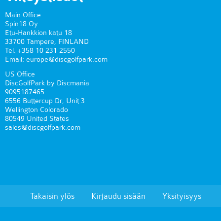
Main Office
Spin18 Oy
Etu-Hankkion katu 18
33700 Tampere, FINLAND
Tel. +358 10 231 2550
Email: europe@discgolfpark.com
US Office
DiscGolfPark by Discmania
9095187465
6556 Buttercup Dr, Unit 3
Wellington Colorado
80549 United States
sales@discgolfpark.com
Takaisin ylös
Kirjaudu sisään
Yksityisyys