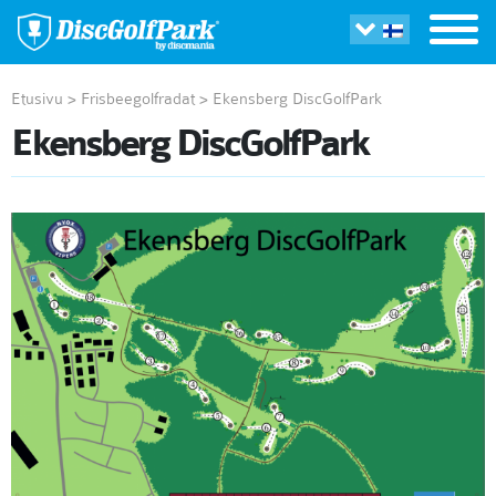
Etusivu
>
Frisbeegolfradat
>
Ekensberg DiscGolfPark
Ekensberg DiscGolfPark