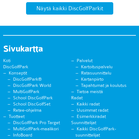
Näytä kaikki DiscGolfParkit
Sivukartta
Koti
Palvelut
DiscGolfPark
Kartoituspalvelu
Konseptit
Ratasuunnittelu
DiscGolfPark®
Kartanpiirto
DiscGolfPark World
Tapahtumat ja koulutus
MultiGolfPark
Tietoa meistä
School DiscGolfPark
Radat
School DiscGolfSet
Kaikki radat
Retee-ohjelma
Uusimmat radat
Tuotteet
Esimerkkiradat
DiscGolfPark Pro Target
Suunnittelijat
MultiGolfPark-maalikori
Kaikki DiscGolfPark-
InfoBoard
suunnittelijat