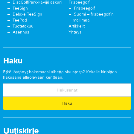
DiscGolfPark-kävijälaskuri
Frisbeegolf
TeeSign
Frisbeegolf
Deluxe TeeSign
Suomi – frisbeegolfin
TeePad
mallimaa
Tuotetakuu
Artikkelit
Asennus
Yhteys
Haku
Etkö löytänyt hakemaasi aihetta sivustolta? Kokeile kirjoittaa
hakusana allaolevaan kenttään.
Uutiskirje