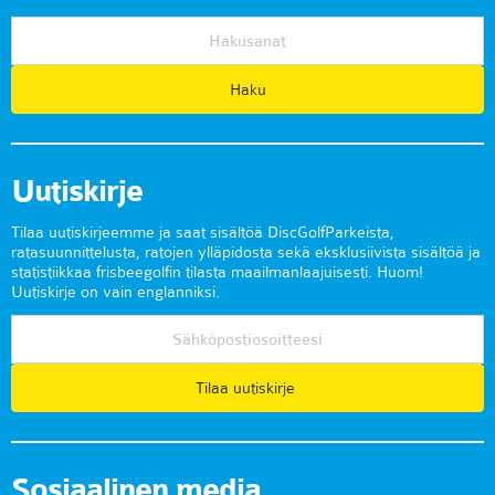
Uutiskirje
Tilaa uutiskirjeemme ja saat sisältöä DiscGolfParkeista,
ratasuunnittelusta, ratojen ylläpidosta sekä eksklusiivista sisältöä ja
statistiikkaa frisbeegolfin tilasta maailmanlaajuisesti. Huom!
Uutiskirje on vain englanniksi.
Tilaa uutiskirje
Sosiaalinen media