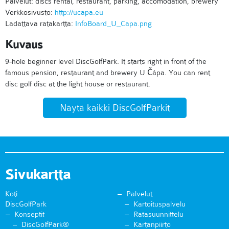
Palvelut: discs rental, restaurant, parking, accomodation, brewery
Verkkosivusto:
http://ucapa.eu
Ladattava ratakartta:
InfoBoard_U_Capa.png
Kuvaus
9-hole beginner level DiscGolfPark. It starts right in front of the
famous pension, restaurant and brewery U Čápa. You can rent
disc golf disc at the light house or restaurant.
Näytä kaikki DiscGolfParkit
Sivukartta
Koti
Palvelut
DiscGolfPark
Kartoituspalvelu
Konseptit
Ratasuunnittelu
DiscGolfPark®
Kartanpiirto