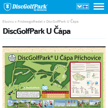
Etusivu
>
Frisbeegolfradat
>
DiscGolfPark U Čápa
DiscGolfPark U Čápa