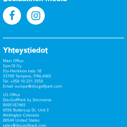
Yhteystiedot
Main Office
Spin18 Oy
Etu-Hankkion katu 18
33700 Tampere, FINLAND
Tel. +358 10 231 2550
Email: europe@discgolfpark.com
US Office
DiscGolfPark by Discmania
9095187465
6556 Buttercup Dr, Unit 3
Wellington Colorado
80549 United States
sales@discgolfpark.com