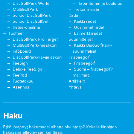
DiscGolfPark World
Tapahtumat ja koulutus
MultiGolfPark
Tietoa meistä
School DiscGolfPark
Radat
School DiscGolfSet
Kaikki radat
Retee-ohjelma
Uusimmat radat
Tuotteet
Esimerkkiradat
DiscGolfPark Pro Target
Suunnittelijat
MultiGolfPark-maalikori
Kaikki DiscGolfPark-
InfoBoard
suunnittelijat
DiscGolfPark-kävijälaskuri
Frisbeegolf
TeeSign
Frisbeegolf
Deluxe TeeSign
Suomi – frisbeegolfin
TeePad
mallimaa
Tuotetakuu
Artikkelit
Asennus
Yhteys
Haku
Etkö löytänyt hakemaasi aihetta sivustolta? Kokeile kirjoittaa
hakusana allaolevaan kenttään.