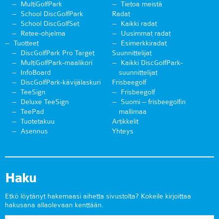
MultiGolfPark
Tietoa meistä
School DiscGolfPark
Radat
School DiscGolfSet
Kaikki radat
Retee-ohjelma
Uusimmat radat
Tuotteet
Esimerkkiradat
DiscGolfPark Pro Target
Suunnittelijat
MultiGolfPark-maalikori
Kaikki DiscGolfPark-
InfoBoard
suunnittelijat
DiscGolfPark-kävijälaskuri
Frisbeegolf
TeeSign
Frisbeegolf
Deluxe TeeSign
Suomi – frisbeegolfin
TeePad
mallimaa
Tuotetakuu
Artikkelit
Asennus
Yhteys
Haku
Etkö löytänyt hakemaasi aihetta sivustolta? Kokeile kirjoittaa
hakusana allaolevaan kenttään.