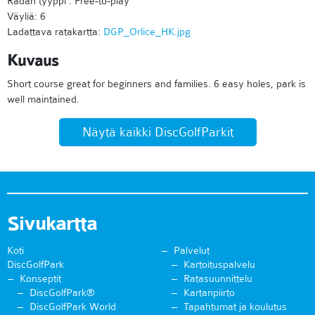
Radan tyyppi : Free-to-play
Väyliä: 6
Ladattava ratakartta:
DGP_Orlice_HK.jpg
Kuvaus
Short course great for beginners and families. 6 easy holes, park is
well maintained.
Näytä kaikki DiscGolfParkit
Sivukartta
Koti
Palvelut
DiscGolfPark
Kartoituspalvelu
Konseptit
Ratasuunnittelu
DiscGolfPark®
Kartanpiirto
DiscGolfPark World
Tapahtumat ja koulutus