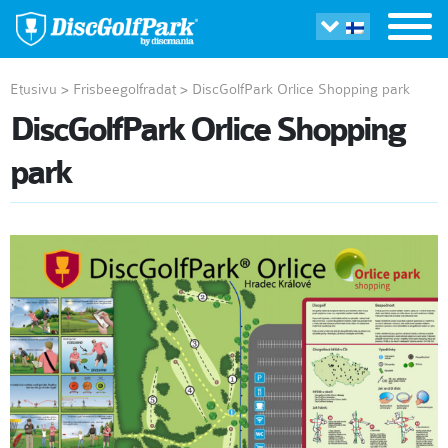
Etusivu
>
Frisbeegolfradat
>
DiscGolfPark Orlice Shopping park
DiscGolfPark Orlice Shopping
park