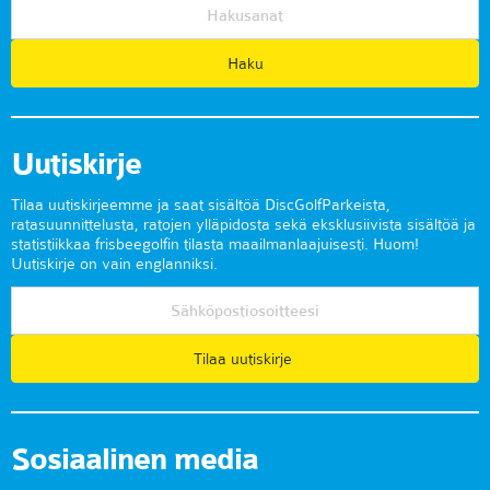
Uutiskirje
Tilaa uutiskirjeemme ja saat sisältöä DiscGolfParkeista,
ratasuunnittelusta, ratojen ylläpidosta sekä eksklusiivista sisältöä ja
statistiikkaa frisbeegolfin tilasta maailmanlaajuisesti. Huom!
Uutiskirje on vain englanniksi.
Tilaa uutiskirje
Sosiaalinen media