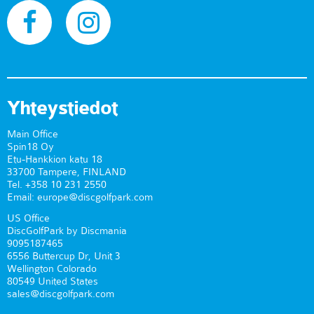
Yhteystiedot
Main Office
Spin18 Oy
Etu-Hankkion katu 18
33700 Tampere, FINLAND
Tel. +358 10 231 2550
Email: europe@discgolfpark.com
US Office
DiscGolfPark by Discmania
9095187465
6556 Buttercup Dr, Unit 3
Wellington Colorado
80549 United States
sales@discgolfpark.com