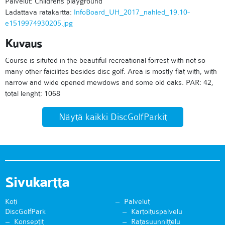
Palvelut: Childrens playground
Ladattava ratakartta:
InfoBoard_UH_2017_nahled_19.10-
e1519974930205.jpg
Kuvaus
Course is situted in the beautiful recreational forrest with not so
many other faicilites besides disc golf. Area is mostly flat with, with
narrow and wide opened mewdows and some old oaks. PAR: 42,
total lenght: 1068
Näytä kaikki DiscGolfParkit
Sivukartta
Koti
Palvelut
DiscGolfPark
Kartoituspalvelu
Konseptit
Ratasuunnittelu