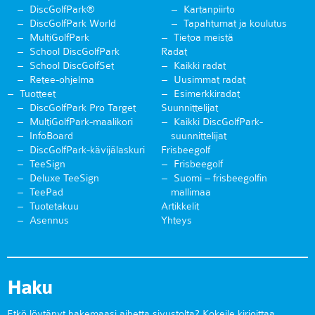
DiscGolfPark®
Kartanpiirto
DiscGolfPark World
Tapahtumat ja koulutus
MultiGolfPark
Tietoa meistä
School DiscGolfPark
Radat
School DiscGolfSet
Kaikki radat
Retee-ohjelma
Uusimmat radat
Tuotteet
Esimerkkiradat
DiscGolfPark Pro Target
Suunnittelijat
MultiGolfPark-maalikori
Kaikki DiscGolfPark-
InfoBoard
suunnittelijat
DiscGolfPark-kävijälaskuri
Frisbeegolf
TeeSign
Frisbeegolf
Deluxe TeeSign
Suomi – frisbeegolfin
TeePad
mallimaa
Tuotetakuu
Artikkelit
Asennus
Yhteys
Haku
Etkö löytänyt hakemaasi aihetta sivustolta? Kokeile kirjoittaa