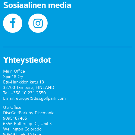
Sosiaalinen media
Yhteystiedot
Main Office
Spin18 Oy
Etu-Hankkion katu 18
33700 Tampere, FINLAND
Tel. +358 10 231 2550
Email: europe@discgolfpark.com
US Office
DiscGolfPark by Discmania
9095187465
6556 Buttercup Dr, Unit 3
Wellington Colorado
80549 United States