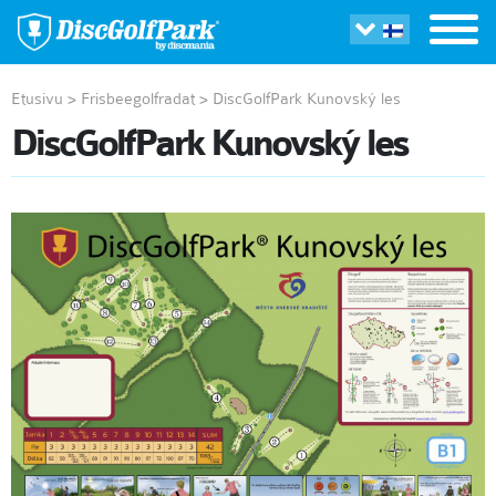
Etusivu
>
Frisbeegolfradat
>
DiscGolfPark Kunovský les
DiscGolfPark Kunovský les