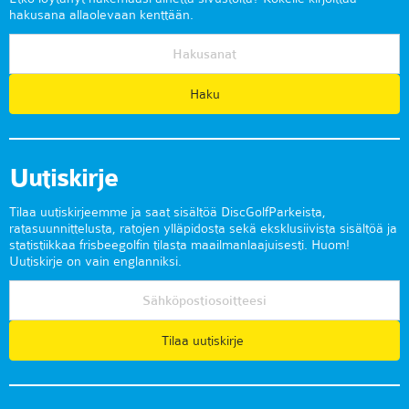
hakusana allaolevaan kenttään.
Uutiskirje
Tilaa uutiskirjeemme ja saat sisältöä DiscGolfParkeista,
ratasuunnittelusta, ratojen ylläpidosta sekä eksklusiivista sisältöä ja
statistiikkaa frisbeegolfin tilasta maailmanlaajuisesti. Huom!
Uutiskirje on vain englanniksi.
Tilaa uutiskirje