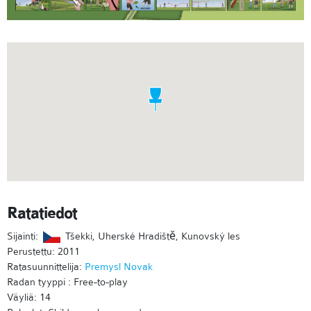
Ratatiedot
Sijainti:
Tšekki, Uherské Hradiště, Kunovský les
Perustettu: 2011
Ratasuunnittelija:
Premysl Novak
Radan tyyppi : Free-to-play
Väyliä: 14