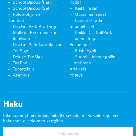
School DiscGolfPark
Radat
School DiscGolfSet
Kaikki radat
Retee-ohjelma
Uusimmat radat
Tuotteet
Esimerkkiradat
DiscGolfPark Pro Target
Suunnittelijat
MultiGolfPark-maalikori
Kaikki DiscGolfPark-
InfoBoard
suunnittelijat
DiscGolfPark-kävijälaskuri
Frisbeegolf
TeeSign
Frisbeegolf
Deluxe TeeSign
Suomi – frisbeegolfin
TeePad
mallimaa
Tuotetakuu
Artikkelit
Asennus
Yhteys
Haku
Etkö löytänyt hakemaasi aihetta sivustolta? Kokeile kirjoittaa
hakusana allaolevaan kenttään.