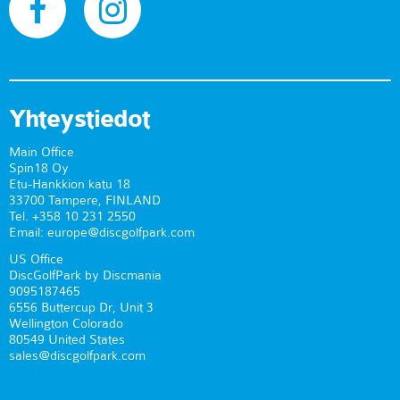
Yhteystiedot
Main Office
Spin18 Oy
Etu-Hankkion katu 18
33700 Tampere, FINLAND
Tel. +358 10 231 2550
Email: europe@discgolfpark.com
US Office
DiscGolfPark by Discmania
9095187465
6556 Buttercup Dr, Unit 3
Wellington Colorado
80549 United States
sales@discgolfpark.com