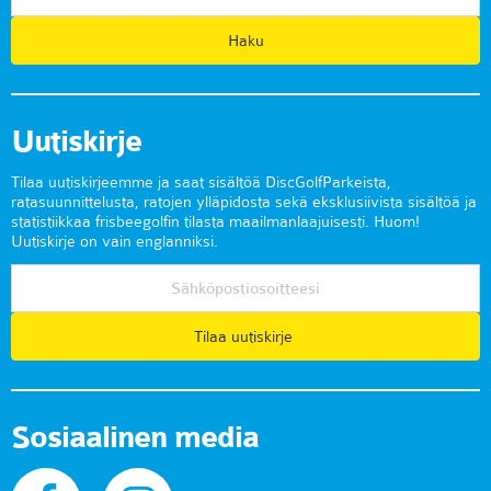
Uutiskirje
Tilaa uutiskirjeemme ja saat sisältöä DiscGolfParkeista,
ratasuunnittelusta, ratojen ylläpidosta sekä eksklusiivista sisältöä ja
statistiikkaa frisbeegolfin tilasta maailmanlaajuisesti. Huom!
Uutiskirje on vain englanniksi.
Tilaa uutiskirje
Sosiaalinen media