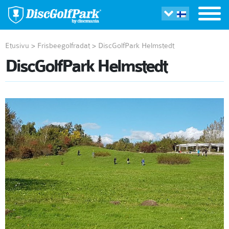
Etusivu
>
Frisbeegolfradat
>
DiscGolfPark Helmstedt
DiscGolfPark Helmstedt