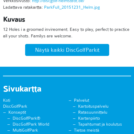
Verkkosivusto:
http://discgolf-helmstedt.de/
Ladattava ratakartta:
ParkFull_20151231_Helm.jpg
Kuvaus
12 Holes i a groomed invireoment. Easy to play, perfect to practice
all your shots. Familys are welcome.
Näytä kaikki DiscGolfParkit
Sivukartta
Koti
Palvelut
DiscGolfPark
Kartoituspalvelu
Konseptit
Ratasuunnittelu
DiscGolfPark®
Kartanpiirto
DiscGolfPark World
Tapahtumat ja koulutus
MultiGolfPark
Tietoa meistä