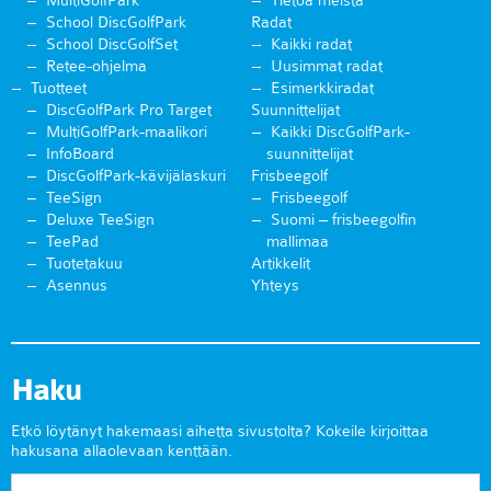
MultiGolfPark
Tietoa meistä
School DiscGolfPark
Radat
School DiscGolfSet
Kaikki radat
Retee-ohjelma
Uusimmat radat
Tuotteet
Esimerkkiradat
DiscGolfPark Pro Target
Suunnittelijat
MultiGolfPark-maalikori
Kaikki DiscGolfPark-
InfoBoard
suunnittelijat
DiscGolfPark-kävijälaskuri
Frisbeegolf
TeeSign
Frisbeegolf
Deluxe TeeSign
Suomi – frisbeegolfin
TeePad
mallimaa
Tuotetakuu
Artikkelit
Asennus
Yhteys
Haku
Etkö löytänyt hakemaasi aihetta sivustolta? Kokeile kirjoittaa
hakusana allaolevaan kenttään.