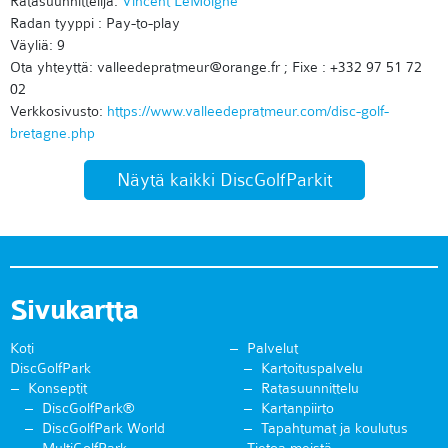
Ratasuunnittelija:
Vincent LeMoigne
Radan tyyppi : Pay-to-play
Väyliä: 9
Ota yhteyttä: valleedepratmeur@orange.fr ; Fixe : +332 97 51 72
02
Verkkosivusto:
https://www.valleedepratmeur.com/disc-golf-
bretagne.php
Näytä kaikki DiscGolfParkit
Sivukartta
Koti
Palvelut
DiscGolfPark
Kartoituspalvelu
Konseptit
Ratasuunnittelu
DiscGolfPark®
Kartanpiirto
DiscGolfPark World
Tapahtumat ja koulutus