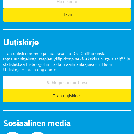
Uutiskirje
Tilaa uutiskirjeemme ja saat sisältöä DiscGolfParkeista,
ratasuunnittelusta, ratojen ylläpidosta sekä eksklusiivista sisältöä ja
statistiikkaa frisbeegolfin tilasta maailmanlaajuisesti. Huom!
Uutiskirje on vain englanniksi.
Tilaa uutiskirje
Sosiaalinen media