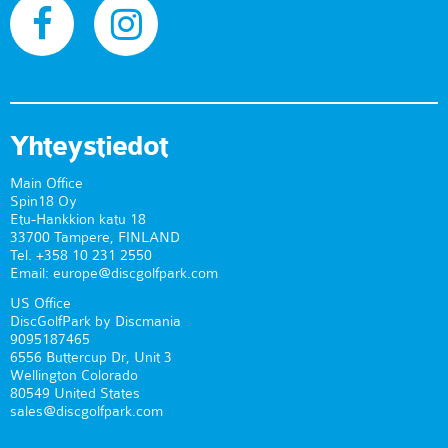
Yhteystiedot
Main Office
Spin18 Oy
Etu-Hankkion katu 18
33700 Tampere, FINLAND
Tel. +358 10 231 2550
Email: europe@discgolfpark.com
US Office
DiscGolfPark by Discmania
9095187465
6556 Buttercup Dr, Unit 3
Wellington Colorado
80549 United States
sales@discgolfpark.com