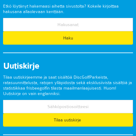
Etkö löytänyt hakemaasi aihetta sivustolta? Kokeile kirjoittaa
hakusana allaolevaan kenttään.
Uutiskirje
Tilaa uutiskirjeemme ja saat sisältöä DiscGolfParkeista,
ratasuunnittelusta, ratojen ylläpidosta sekä eksklusiivista sisältöä ja
statistiikkaa frisbeegolfin tilasta maailmanlaajuisesti. Huom!
Uutiskirje on vain englanniksi.
Tilaa uutiskirje