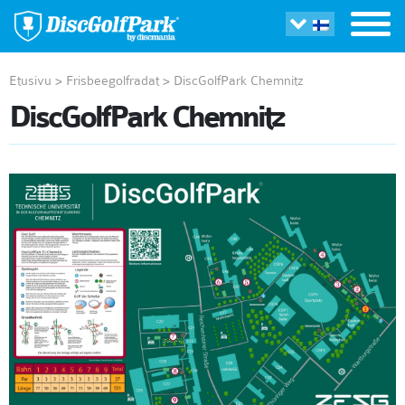
Etusivu
>
Frisbeegolfradat
>
DiscGolfPark Chemnitz
DiscGolfPark Chemnitz