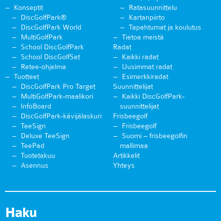
Konseptit
Ratasuunnittelu
DiscGolfPark®
Kartanpiirto
DiscGolfPark World
Tapahtumat ja koulutus
MultiGolfPark
Tietoa meistä
School DiscGolfPark
Radat
School DiscGolfSet
Kaikki radat
Retee-ohjelma
Uusimmat radat
Tuotteet
Esimerkkiradat
DiscGolfPark Pro Target
Suunnittelijat
MultiGolfPark-maalikori
Kaikki DiscGolfPark-
InfoBoard
suunnittelijat
DiscGolfPark-kävijälaskuri
Frisbeegolf
TeeSign
Frisbeegolf
Deluxe TeeSign
Suomi – frisbeegolfin
TeePad
mallimaa
Tuotetakuu
Artikkelit
Asennus
Yhteys
Haku