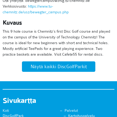
Ota yhteyttä: bewegtercampus@zfsg.tu-chemnitz.de
Verkkosivusto:
https://www.tu-
chemnitz.de/usz/bewegter_campus.php
Kuvaus
This 9 hole course is Chemnitz´s first Disc Golf course and played
on the campus of the University of Technology Chemnitz! The
course is ideal for new beginners with short and technical holes.
Mostly artificial TeePads for a great playing experience. Two
practice baskets are available. Visit Cafete55 for rental discs.
Näytä kaikki DiscGolfParkit
Sivukartta
Koti
Palvelut
DiscGolfPark
Kartoituspalvelu