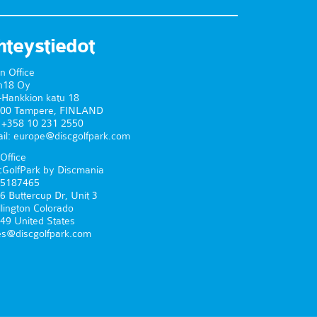
hteystiedot
n Office
n18 Oy
-Hankkion katu 18
00 Tampere, FINLAND
. +358 10 231 2550
il: europe@discgolfpark.com
Office
cGolfPark by Discmania
5187465
6 Buttercup Dr, Unit 3
lington Colorado
49 United States
es@discgolfpark.com