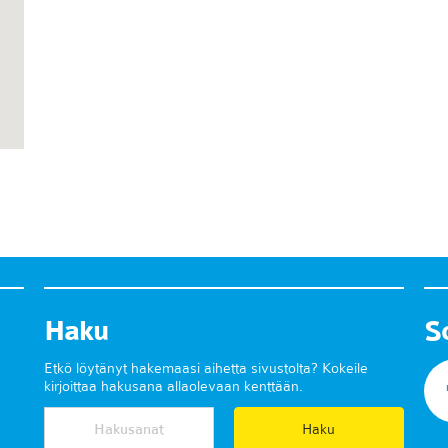
Haku
S
Etkö löytänyt hakemaasi aihetta sivustolta? Kokeile
kirjoittaa hakusana allaolevaan kenttään.