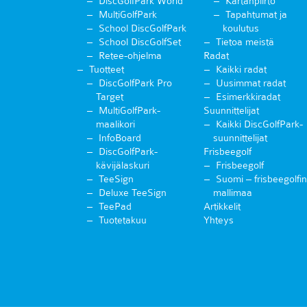
DiscGolfPark World
Kartanpiirto
MultiGolfPark
Tapahtumat ja
School DiscGolfPark
koulutus
School DiscGolfSet
Tietoa meistä
Retee-ohjelma
Radat
Tuotteet
Kaikki radat
DiscGolfPark Pro
Uusimmat radat
Target
Esimerkkiradat
MultiGolfPark-
Suunnittelijat
maalikori
Kaikki DiscGolfPark-
InfoBoard
suunnittelijat
DiscGolfPark-
Frisbeegolf
kävijälaskuri
Frisbeegolf
TeeSign
Suomi – frisbeegolfin
Deluxe TeeSign
mallimaa
TeePad
Artikkelit
Tuotetakuu
Yhteys