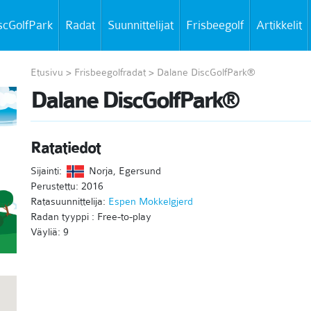
scGolfPark
Radat
Suunnittelijat
Frisbeegolf
Artikkelit
Etusivu
>
Frisbeegolfradat
>
Dalane DiscGolfPark®
Dalane DiscGolfPark®
Ratatiedot
Sijainti:
Norja, Egersund
Perustettu: 2016
Ratasuunnittelija:
Espen Mokkelgjerd
Radan tyyppi : Free-to-play
Väyliä: 9