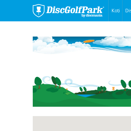
Koti
Di