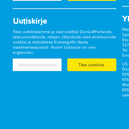
Y
Uutiskirje
Mai
Tilaa uutiskirjeemme ja saat sisältöä DiscGolfParkeista,
Spi
ratasuunnittelusta, ratojen ylläpidosta sekä eksklusiivista
Etu
sisältöä ja statistiikkaa frisbeegolfin tilasta
337
maailmanlaajuisesti. Huom! Uutiskirje on vain
Tel
englanniksi.
Ema
US 
Tilaa uutiskirje
Dis
909
655
Wel
805
sal