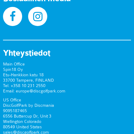
Yhteystiedot
Main Office
Spin18 Oy
Etu-Hankkion katu 18
33700 Tampere, FINLAND
Tel. +358 10 231 2550
Email: europe@discgolfpark.com
US Office
DiscGolfPark by Discmania
9095187465
6556 Buttercup Dr, Unit 3
Wellington Colorado
80549 United States
sales@discgolfpark.com