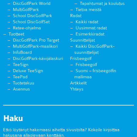
DiscGolfPark World
Tapahtumat ja koulutus
MultiGolfPark
Tietoa meistä
School DiscGolfPark
Radat
School DiscGolfSet
Kaikki radat
Retee-ohjelma
Uusimmat radat
Tuotteet
Esimerkkiradat
DiscGolfPark Pro Target
Suunnittelijat
MultiGolfPark-maalikori
Kaikki DiscGolfPark-
InfoBoard
suunnittelijat
DiscGolfPark-kävijälaskuri
Frisbeegolf
TeeSign
Frisbeegolf
Deluxe TeeSign
Suomi – frisbeegolfin
TeePad
mallimaa
Tuotetakuu
Artikkelit
Asennus
Yhteys
Haku
Etkö löytänyt hakemaasi aihetta sivustolta? Kokeile kirjoittaa
hakusana allaolevaan kenttään.