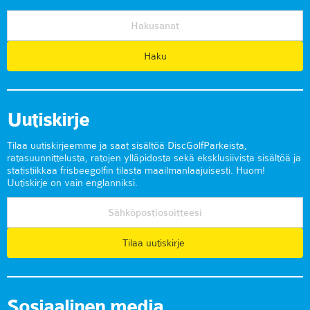
Uutiskirje
Tilaa uutiskirjeemme ja saat sisältöä DiscGolfParkeista,
ratasuunnittelusta, ratojen ylläpidosta sekä eksklusiivista sisältöä ja
statistiikkaa frisbeegolfin tilasta maailmanlaajuisesti. Huom!
Uutiskirje on vain englanniksi.
Tilaa uutiskirje
Sosiaalinen media