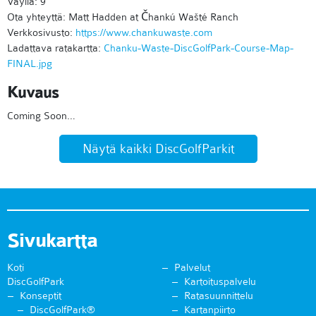
Väyliä: 9
Ota yhteyttä: Matt Hadden at Čhankú Wašté Ranch
Verkkosivusto:
https://www.chankuwaste.com
Ladattava ratakartta:
Chanku-Waste-DiscGolfPark-Course-Map-
FINAL.jpg
Kuvaus
Coming Soon…
Näytä kaikki DiscGolfParkit
Sivukartta
Koti
Palvelut
DiscGolfPark
Kartoituspalvelu
Konseptit
Ratasuunnittelu
DiscGolfPark®
Kartanpiirto