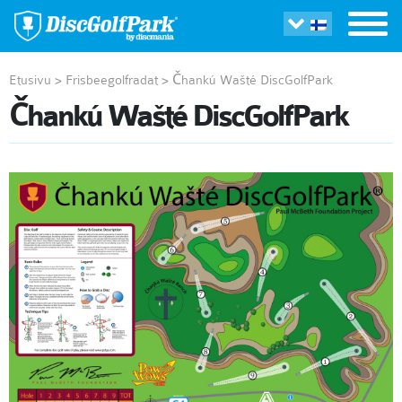
Etusivu
>
Frisbeegolfradat
>
Čhankú Wašté DiscGolfPark
Čhankú Wašté DiscGolfPark