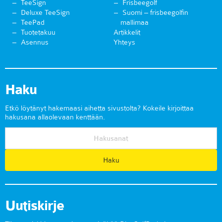
TeeSign
Frisbeegolf
Deluxe TeeSign
Suomi – frisbeegolfin
TeePad
mallimaa
Tuotetakuu
Artikkelit
Asennus
Yhteys
Haku
Etkö löytänyt hakemaasi aihetta sivustolta? Kokeile kirjoittaa
hakusana allaolevaan kenttään.
Uutiskirje