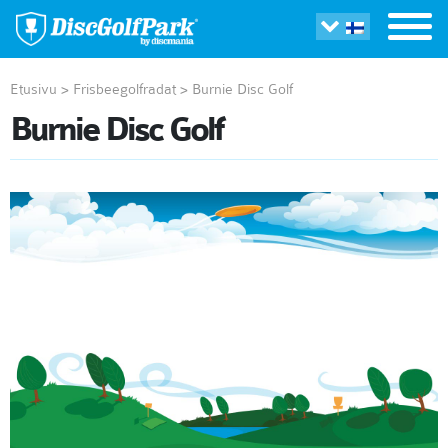
Etusivu
>
Frisbeegolfradat
>
Burnie Disc Golf
Burnie Disc Golf