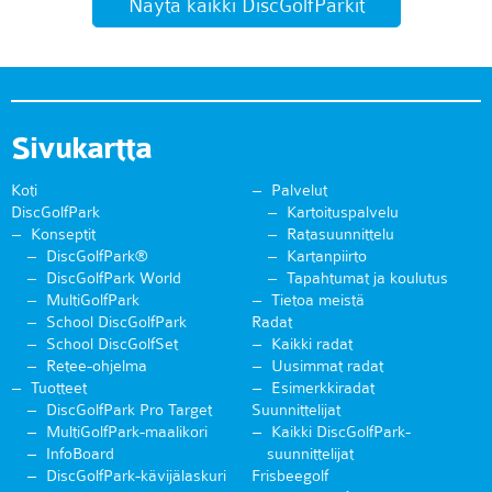
Näytä kaikki DiscGolfParkit
Sivukartta
Koti
Palvelut
DiscGolfPark
Kartoituspalvelu
Konseptit
Ratasuunnittelu
DiscGolfPark®
Kartanpiirto
DiscGolfPark World
Tapahtumat ja koulutus
MultiGolfPark
Tietoa meistä
School DiscGolfPark
Radat
School DiscGolfSet
Kaikki radat
Retee-ohjelma
Uusimmat radat
Tuotteet
Esimerkkiradat
DiscGolfPark Pro Target
Suunnittelijat
MultiGolfPark-maalikori
Kaikki DiscGolfPark-
InfoBoard
suunnittelijat
DiscGolfPark-kävijälaskuri
Frisbeegolf