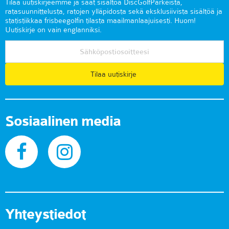
Tilaa uutiskirjeemme ja saat sisältöä DiscGolfParkeista,
ratasuunnittelusta, ratojen ylläpidosta sekä eksklusiivista sisältöä ja
statistiikkaa frisbeegolfin tilasta maailmanlaajuisesti. Huom!
Uutiskirje on vain englanniksi.
Tilaa uutiskirje
Sosiaalinen media
Yhteystiedot