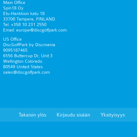
Main Office
Spin18 Oy
Etu-Hankkion katu 18
33700 Tampere, FINLAND
Tel. +358 10 231 2550
Email: europe@discgolfpark.com
US Office
DiscGolfPark by Discmania
9095187465
6556 Buttercup Dr, Unit 3
Wellington Colorado
80549 United States
sales@discgolfpark.com
Takaisin ylös
Kirjaudu sisään
Yksityisyys