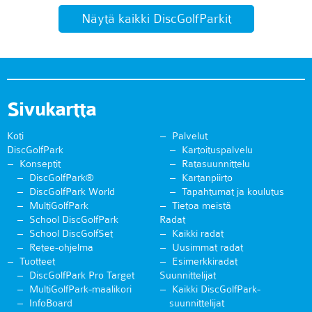
Näytä kaikki DiscGolfParkit
Sivukartta
Koti
Palvelut
DiscGolfPark
Kartoituspalvelu
Konseptit
Ratasuunnittelu
DiscGolfPark®
Kartanpiirto
DiscGolfPark World
Tapahtumat ja koulutus
MultiGolfPark
Tietoa meistä
School DiscGolfPark
Radat
School DiscGolfSet
Kaikki radat
Retee-ohjelma
Uusimmat radat
Tuotteet
Esimerkkiradat
DiscGolfPark Pro Target
Suunnittelijat
MultiGolfPark-maalikori
Kaikki DiscGolfPark-
InfoBoard
suunnittelijat