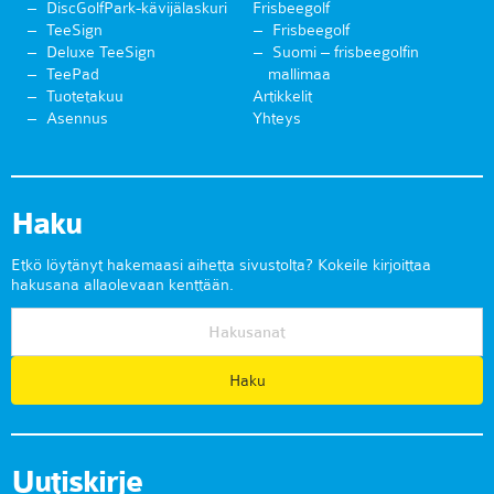
DiscGolfPark-kävijälaskuri
Frisbeegolf
TeeSign
Frisbeegolf
Deluxe TeeSign
Suomi – frisbeegolfin
TeePad
mallimaa
Tuotetakuu
Artikkelit
Asennus
Yhteys
Haku
Etkö löytänyt hakemaasi aihetta sivustolta? Kokeile kirjoittaa
hakusana allaolevaan kenttään.
Uutiskirje