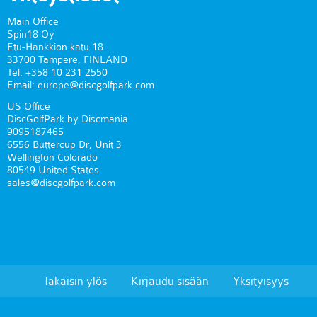
Main Office
Spin18 Oy
Etu-Hankkion katu 18
33700 Tampere, FINLAND
Tel. +358 10 231 2550
Email: europe@discgolfpark.com
US Office
DiscGolfPark by Discmania
9095187465
6556 Buttercup Dr, Unit 3
Wellington Colorado
80549 United States
sales@discgolfpark.com
Takaisin ylös
Kirjaudu sisään
Yksityisyys