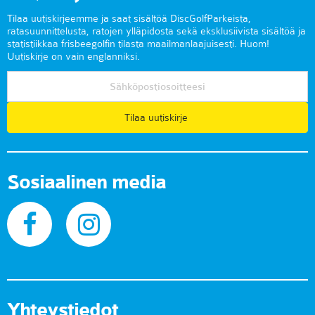
Tilaa uutiskirjeemme ja saat sisältöä DiscGolfParkeista,
ratasuunnittelusta, ratojen ylläpidosta sekä eksklusiivista sisältöä ja
statistiikkaa frisbeegolfin tilasta maailmanlaajuisesti. Huom!
Uutiskirje on vain englanniksi.
Tilaa uutiskirje
Sosiaalinen media
Yhteystiedot