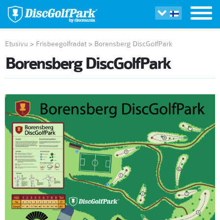
Etusivu
>
Frisbeegolfradat
>
Borensberg DiscGolfPark
Borensberg DiscGolfPark