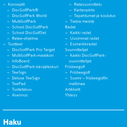
Konseptit
Ratasuunnittelu
DiscGolfPark®
Kartanpiirto
DiscGolfPark World
Tapahtumat ja koulutus
MultiGolfPark
Tietoa meistä
School DiscGolfPark
Radat
School DiscGolfSet
Kaikki radat
Retee-ohjelma
Uusimmat radat
Tuotteet
Esimerkkiradat
DiscGolfPark Pro Target
Suunnittelijat
MultiGolfPark-maalikori
Kaikki DiscGolfPark-
InfoBoard
suunnittelijat
DiscGolfPark-kävijälaskuri
Frisbeegolf
TeeSign
Frisbeegolf
Deluxe TeeSign
Suomi – frisbeegolfin
TeePad
mallimaa
Tuotetakuu
Artikkelit
Asennus
Yhteys
Haku