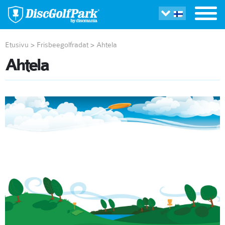
Etusivu
>
Frisbeegolfradat
>
Ahtela
Ahtela