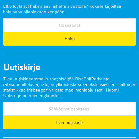
Etkö löytänyt hakemaasi aihetta sivustolta? Kokeile kirjoittaa
hakusana allaolevaan kenttään.
Uutiskirje
Tilaa uutiskirjeemme ja saat sisältöä DiscGolfParkeista,
ratasuunnittelusta, ratojen ylläpidosta sekä eksklusiivista sisältöä ja
statistiikkaa frisbeegolfin tilasta maailmanlaajuisesti. Huom!
Uutiskirje on vain englanniksi.
Tilaa uutiskirje