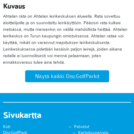
Kuvaus
Ahtelan rata on Ahtelan leirikeskuksen alueella. Rata soveltuu
aloittelijoille ja on suunniteltu leirikäyttöön. Pääosin rata kulkee
metsässä, mutta mereenkin on välillä mahdollista heittää. Ahtelan
leirikeskus on Turun kaupungin omistuksessa. Ahtelan rataa voi
käyttää, mikäli on varannut majoituksen leirikeskuksesta.
Leirikeskuksessa pidetään kesäisin paljon leirejä, joiden aikana
radalle ei luonnollisesti voi mennä pelaamaan, joten
ennakkovaraus tulee aina tehdä.
Näytä kaikki DiscGolfParkit
Sivukartta
Koti
Palvelut
DiscGolfPark
Kartoituspalvelu