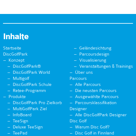
Inhalte
Startseite
Geländesichtung
DiscGolfPark
Parcoursdesign
Konzept
Visualisierung
DiscGolfPark®
Veranstaltungen & Trainings
DiscGolfPark World
Über uns
Multigolf
Parcours
DiscGolfPark Schule
Alle Parcours
Retee-Programm
Die neusten Parcours
Produkte
Ausgewählte Parcours
DiscGolfPark Pro Zielkorb
Parcoursklassifikation
MultiGolfPark Ziel
Designer
InfoBoard
Alle DiscGolfPark Designer
TeeSign
Disc Golf
Deluxe TeeSign
Warum Disc Golf?
TeePad
Disc Golf in Finnland