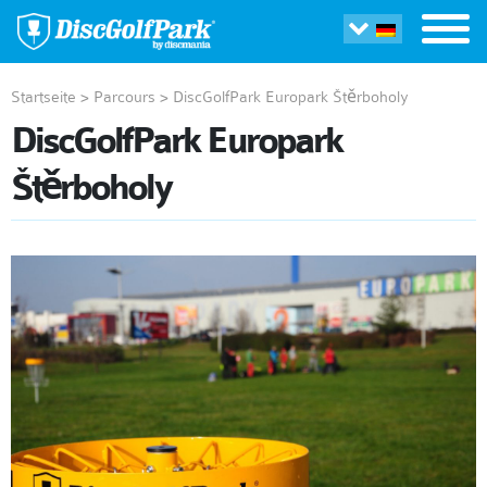
Startseite
>
Parcours
>
DiscGolfPark Europark Štěrboholy
DiscGolfPark Europark
Štěrboholy