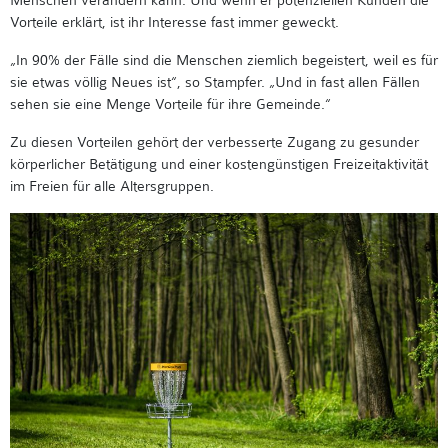
Menschen verändern kann. Und wenn er potenziellen Kunden die
Vorteile erklärt, ist ihr Interesse fast immer geweckt.
„In 90% der Fälle sind die Menschen ziemlich begeistert, weil es für
sie etwas völlig Neues ist“, so Stampfer. „Und in fast allen Fällen
sehen sie eine Menge Vorteile für ihre Gemeinde.“
Zu diesen Vorteilen gehört der verbesserte Zugang zu gesunder
körperlicher Betätigung und einer kostengünstigen Freizeitaktivität
im Freien für alle Altersgruppen.