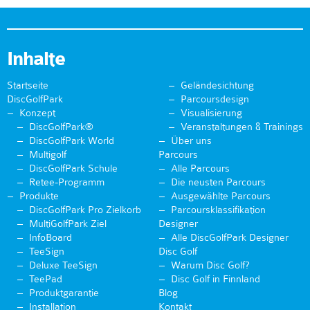
Inhalte
Startseite
Geländesichtung
DiscGolfPark
Parcoursdesign
Konzept
Visualisierung
DiscGolfPark®
Veranstaltungen & Trainings
DiscGolfPark World
Über uns
Multigolf
Parcours
DiscGolfPark Schule
Alle Parcours
Retee-Programm
Die neusten Parcours
Produkte
Ausgewählte Parcours
DiscGolfPark Pro Zielkorb
Parcoursklassifikation
MultiGolfPark Ziel
Designer
InfoBoard
Alle DiscGolfPark Designer
TeeSign
Disc Golf
Deluxe TeeSign
Warum Disc Golf?
TeePad
Disc Golf in Finnland
Produktgarantie
Blog
Installation
Kontakt