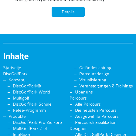
Details
Inhalte
Startseite
Geländesichtung
DiscGolfPark
Parcoursdesign
Konzept
Visualisierung
DiscGolfPark®
Veranstaltungen & Trainings
DiscGolfPark World
Über uns
Multigolf
Parcours
DiscGolfPark Schule
Alle Parcours
Retee-Programm
Die neusten Parcours
Produkte
Ausgewählte Parcours
DiscGolfPark Pro Zielkorb
Parcoursklassifikation
MultiGolfPark Ziel
Designer
InfoBoard
Alle DiscGolfPark Designer