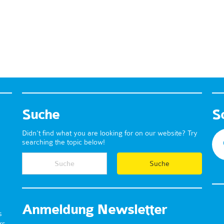
Suche
S
Didn't find what you are looking for on our website? Try
searching the topic below!
Anmeldung Newsletter
s
rs