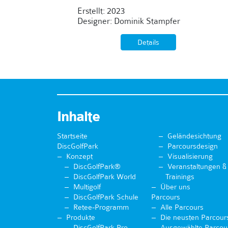
Erstellt: 2023
Designer: Dominik Stampfer
Details
Inhalte
Startseite
Geländesichtung
DiscGolfPark
Parcoursdesign
Konzept
Visualisierung
DiscGolfPark®
Veranstaltungen &
DiscGolfPark World
Trainings
Multigolf
Über uns
DiscGolfPark Schule
Parcours
Retee-Programm
Alle Parcours
Produkte
Die neusten Parcour
DiscGolfPark Pro
Ausgewählte Parcou