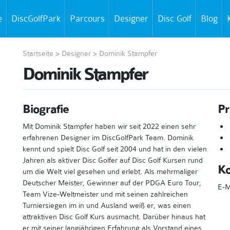
e
DiscGolfPark
Parcours
Designer
Disc Golf
Blog
Startseite
>
Designer
>
Dominik Stampfer
Dominik Stampfer
Biografie
Pr
Mit Dominik Stampfer haben wir seit 2022 einen sehr
erfahrenen Designer im DiscGolfPark Team. Dominik
kennt und spielt Disc Golf seit 2004 und hat in den vielen
Jahren als aktiver Disc Golfer auf Disc Golf Kursen rund
Ko
um die Welt viel gesehen und erlebt. Als mehrmaliger
Deutscher Meister, Gewinner auf der PDGA Euro Tour,
E-M
Team Vize-Weltmeister und mit seinen zahlreichen
Turniersiegen im in und Ausland weiß er, was einen
attraktiven Disc Golf Kurs ausmacht. Darüber hinaus hat
er mit seiner langjährigen Erfahrung als Vorstand eines