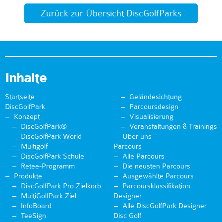
Zurück zur Übersicht DiscGolfParks
Inhalte
Startseite
Geländesichtung
DiscGolfPark
Parcoursdesign
Konzept
Visualisierung
DiscGolfPark®
Veranstaltungen & Trainings
DiscGolfPark World
Über uns
Multigolf
Parcours
DiscGolfPark Schule
Alle Parcours
Retee-Programm
Die neusten Parcours
Produkte
Ausgewählte Parcours
DiscGolfPark Pro Zielkorb
Parcoursklassifikation
MultiGolfPark Ziel
Designer
InfoBoard
Alle DiscGolfPark Designer
TeeSign
Disc Golf