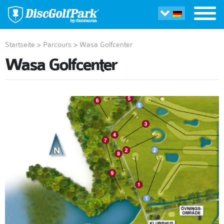
Startseite
>
Parcours
>
Wasa Golfcenter
Wasa Golfcenter