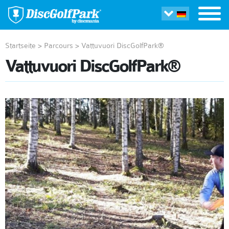
Startseite
>
Parcours
>
Vattuvuori DiscGolfPark®
Vattuvuori DiscGolfPark®