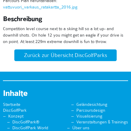
Parcours Plan herunterladen:
vattuvuori_varkaus_ratakartta_2016.jpg
Beschreibung
Competition level course next to a skiing hill so a lot up- and
downhill shots. On hole 12 you might get an eagle if your drive is
on point. At least 229m extreme downhill is fun to throw.
Zurück zur Übersicht DiscGolfParks
Inhalte
Startseite
Geländesichtung
DiscGolfPark
Parcoursdesign
Konzept
Visualisierung
DiscGolfPark®
Veranstaltungen & Trainings
DiscGolfPark World
Über uns