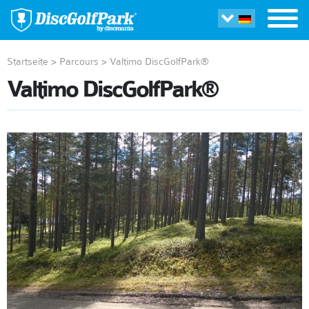
Startseite
>
Parcours
>
Valtimo DiscGolfPark®
Valtimo DiscGolfPark®