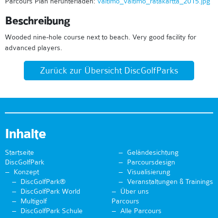
Parcours Plan herunterladen:
valtimo_valtimo_ratakartta_2015.jpg
Beschreibung
Wooded nine-hole course next to beach. Very good facility for
advanced players.
Zurück zur Übersicht DiscGolfParks
Inhalte
Startseite
Geländesichtung
DiscGolfPark
Parcoursdesign
Konzept
Visualisierung
DiscGolfPark®
Veranstaltungen & Trainings
DiscGolfPark World
Über uns
Multigolf
Parcours
DiscGolfPark Schule
Alle Parcours