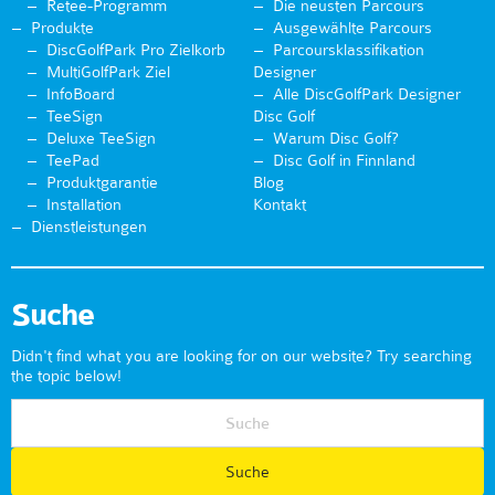
Retee-Programm
Die neusten Parcours
Produkte
Ausgewählte Parcours
DiscGolfPark Pro Zielkorb
Parcoursklassifikation
MultiGolfPark Ziel
Designer
InfoBoard
Alle DiscGolfPark Designer
TeeSign
Disc Golf
Deluxe TeeSign
Warum Disc Golf?
TeePad
Disc Golf in Finnland
Produktgarantie
Blog
Installation
Kontakt
Dienstleistungen
Suche
Didn't find what you are looking for on our website? Try searching
the topic below!