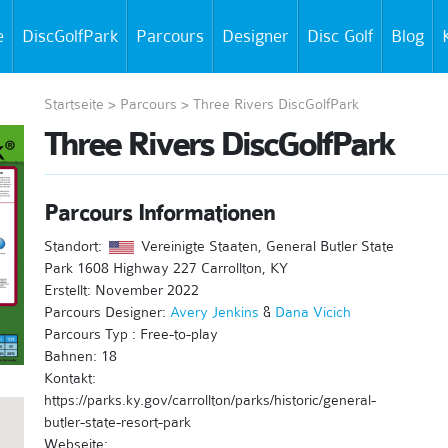
e
DiscGolfPark
Parcours
Designer
Disc Golf
Blog
Startseite
>
Parcours
>
Three Rivers DiscGolfPark
Three Rivers DiscGolfPark
Parcours Informationen
Standort:
Vereinigte Staaten, General Butler State
Park 1608 Highway 227 Carrollton, KY
Erstellt: November 2022
Parcours Designer:
Avery Jenkins
&
Dana Vicich
Parcours Typ : Free-to-play
Bahnen: 18
Kontakt:
https://parks.ky.gov/carrollton/parks/historic/general-
butler-state-resort-park
Webseite: