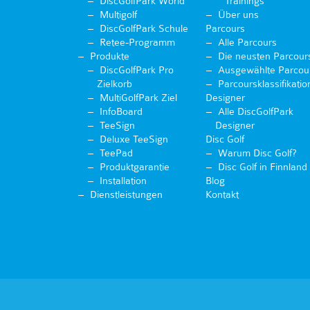
DiscGolfPark World
Trainings
Multigolf
Über uns
DiscGolfPark Schule
Parcours
Retee-Programm
Alle Parcours
Produkte
Die neusten Parcour
DiscGolfPark Pro
Ausgewählte Parcou
Zielkorb
Parcoursklassifikatio
MultiGolfPark Ziel
Designer
InfoBoard
Alle DiscGolfPark
TeeSign
Designer
Deluxe TeeSign
Disc Golf
TeePad
Warum Disc Golf?
Produktgarantie
Disc Golf in Finnland
Installation
Blog
Dienstleistungen
Kontakt