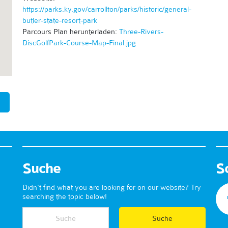
https://parks.ky.gov/carrollton/parks/historic/general-
butler-state-resort-park
Parcours Plan herunterladen:
Three-Rivers-
DiscGolfPark-Course-Map-Final.jpg
Suche
S
Didn't find what you are looking for on our website? Try
searching the topic below!