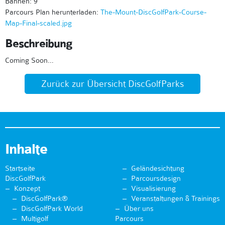
Bahnen: 9
Parcours Plan herunterladen:
The-Mount-DiscGolfPark-Course-
Map-Final-scaled.jpg
Beschreibung
Coming Soon…
Zurück zur Übersicht DiscGolfParks
Inhalte
Startseite
Geländesichtung
DiscGolfPark
Parcoursdesign
Konzept
Visualisierung
DiscGolfPark®
Veranstaltungen & Trainings
DiscGolfPark World
Über uns
Multigolf
Parcours