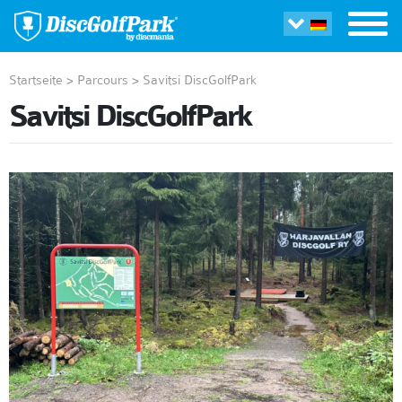
Startseite
>
Parcours
>
Savitsi DiscGolfPark
Savitsi DiscGolfPark