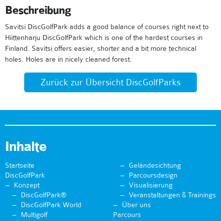
Beschreibung
Savitsi DiscGolfPark adds a good balance of courses right next to
Hiittenharju DiscGolfPark which is one of the hardest courses in
Finland. Savitsi offers easier, shorter and a bit more technical
holes. Holes are in nicely cleaned forest.
Zurück zur Übersicht DiscGolfParks
Inhalte
Startseite
Geländesichtung
DiscGolfPark
Parcoursdesign
Konzept
Visualisierung
DiscGolfPark®
Veranstaltungen & Trainings
DiscGolfPark World
Über uns
Multigolf
Parcours