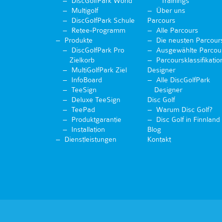
DiscGolfPark World
Trainings
Multigolf
Über uns
DiscGolfPark Schule
Parcours
Retee-Programm
Alle Parcours
Produkte
Die neusten Parcour
DiscGolfPark Pro
Ausgewählte Parcou
Zielkorb
Parcoursklassifikatio
MultiGolfPark Ziel
Designer
InfoBoard
Alle DiscGolfPark
TeeSign
Designer
Deluxe TeeSign
Disc Golf
TeePad
Warum Disc Golf?
Produktgarantie
Disc Golf in Finnland
Installation
Blog
Dienstleistungen
Kontakt