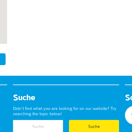
Suche
S
Didn't find what you are looking for on our website? Try
searching the topic below!