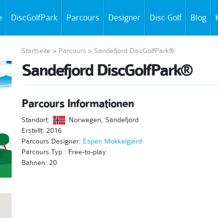
e
DiscGolfPark
Parcours
Designer
Disc Golf
Blog
Startseite
>
Parcours
>
Sandefjord DiscGolfPark®
Sandefjord DiscGolfPark®
Parcours Informationen
Standort:
Norwegen, Sandefjord
Erstellt: 2016
Parcours Designer:
Espen Mokkelgjerd
Parcours Typ : Free-to-play
Bahnen: 20