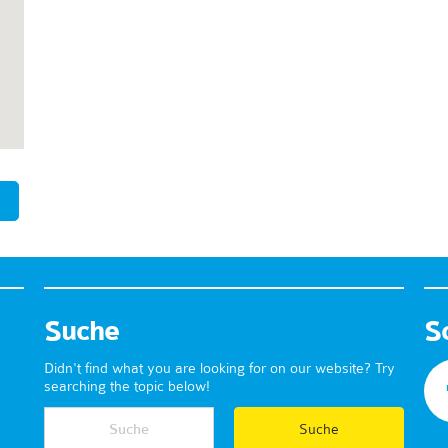
Suche
S
Didn't find what you are looking for on our website? Try
searching the topic below!