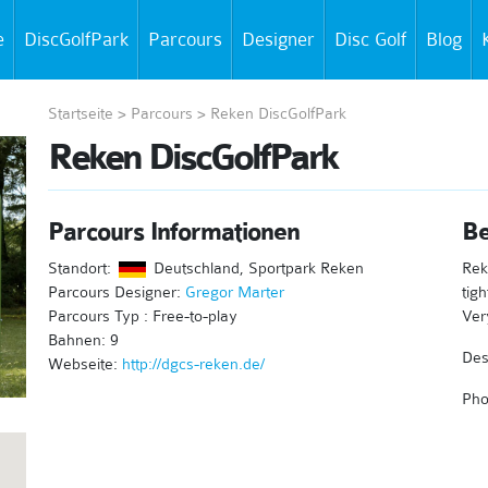
e
DiscGolfPark
Parcours
Designer
Disc Golf
Blog
Startseite
>
Parcours
>
Reken DiscGolfPark
Reken DiscGolfPark
Parcours Informationen
Be
Standort:
Deutschland, Sportpark Reken
Rek
Parcours Designer:
Gregor Marter
tig
Parcours Typ : Free-to-play
Ver
Bahnen: 9
Des
Webseite:
http://dgcs-reken.de/
Pho