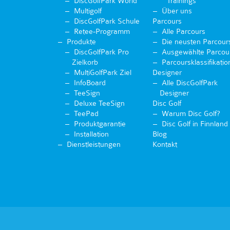
DiscGolfPark World
Trainings
Multigolf
Über uns
DiscGolfPark Schule
Parcours
Retee-Programm
Alle Parcours
Produkte
Die neusten Parcour
DiscGolfPark Pro
Ausgewählte Parcou
Zielkorb
Parcoursklassifikatio
MultiGolfPark Ziel
Designer
InfoBoard
Alle DiscGolfPark
TeeSign
Designer
Deluxe TeeSign
Disc Golf
TeePad
Warum Disc Golf?
Produktgarantie
Disc Golf in Finnland
Installation
Blog
Dienstleistungen
Kontakt