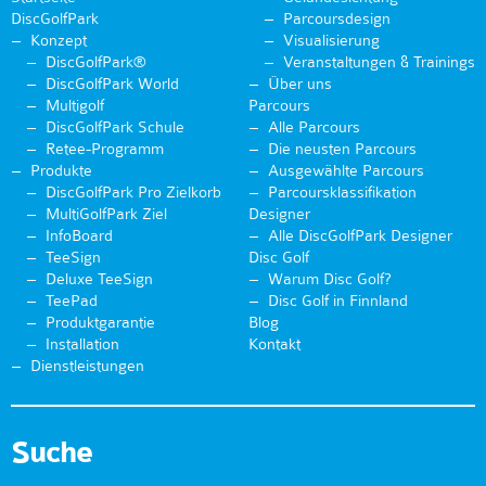
DiscGolfPark
Parcoursdesign
Konzept
Visualisierung
DiscGolfPark®
Veranstaltungen & Trainings
DiscGolfPark World
Über uns
Multigolf
Parcours
DiscGolfPark Schule
Alle Parcours
Retee-Programm
Die neusten Parcours
Produkte
Ausgewählte Parcours
DiscGolfPark Pro Zielkorb
Parcoursklassifikation
MultiGolfPark Ziel
Designer
InfoBoard
Alle DiscGolfPark Designer
TeeSign
Disc Golf
Deluxe TeeSign
Warum Disc Golf?
TeePad
Disc Golf in Finnland
Produktgarantie
Blog
Installation
Kontakt
Dienstleistungen
Suche