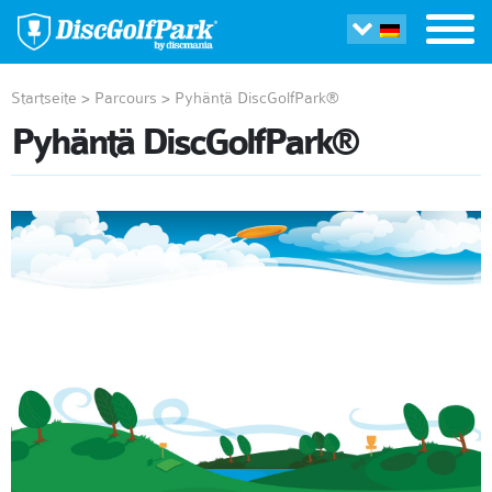
Startseite
>
Parcours
>
Pyhäntä DiscGolfPark®
Pyhäntä DiscGolfPark®