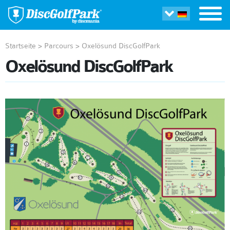
Startseite
>
Parcours
>
Oxelösund DiscGolfPark
Oxelösund DiscGolfPark