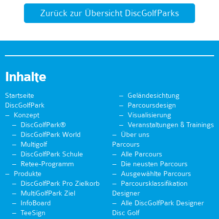
Zurück zur Übersicht DiscGolfParks
Inhalte
Startseite
Geländesichtung
DiscGolfPark
Parcoursdesign
Konzept
Visualisierung
DiscGolfPark®
Veranstaltungen & Trainings
DiscGolfPark World
Über uns
Multigolf
Parcours
DiscGolfPark Schule
Alle Parcours
Retee-Programm
Die neusten Parcours
Produkte
Ausgewählte Parcours
DiscGolfPark Pro Zielkorb
Parcoursklassifikation
MultiGolfPark Ziel
Designer
InfoBoard
Alle DiscGolfPark Designer
TeeSign
Disc Golf