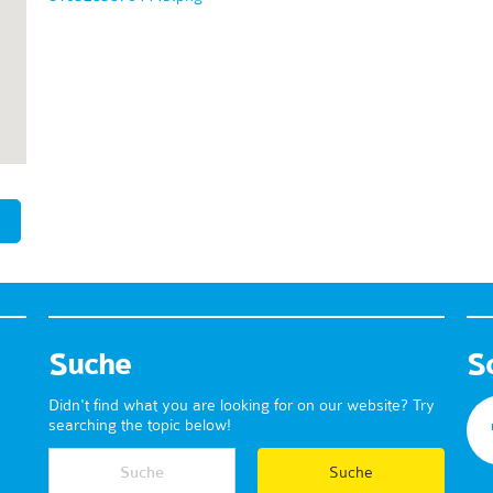
Suche
S
Didn't find what you are looking for on our website? Try
searching the topic below!