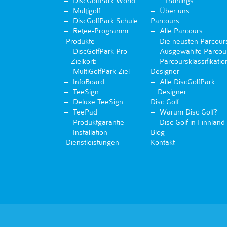
DiscGolfPark World
Trainings
Multigolf
Über uns
DiscGolfPark Schule
Parcours
Retee-Programm
Alle Parcours
Produkte
Die neusten Parcour
DiscGolfPark Pro
Ausgewählte Parcou
Zielkorb
Parcoursklassifikatio
MultiGolfPark Ziel
Designer
InfoBoard
Alle DiscGolfPark
TeeSign
Designer
Deluxe TeeSign
Disc Golf
TeePad
Warum Disc Golf?
Produktgarantie
Disc Golf in Finnland
Installation
Blog
Dienstleistungen
Kontakt