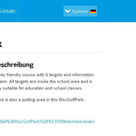
Kontakt
Sprache
k
schreibung
ily friendly course with 6 targets and information
tem. All targets are inside the school area and is
y suitable for education and school classes.
re is also a putting area in this DiscGolfPark.
ug%20af%20DiscGolfPark%20%C3%98stermarkskolen