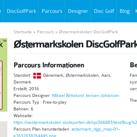
e
DiscGolfPark
Parcours
Designer
Disc Golf
Blog
Startseite
>
Parcours
>
Østermarkskolen DiscGolfPark
Østermarkskolen DiscGolfPar
Parcours Informationen
Be
Standort:
Dänemark, Østermarkskolen, Aars,
Fam
Denmark
sys
Erstellt: 2016
ver
Parcours Designer:
Mikael Birkelund Jensen-Johansen
The
Parcours Typ : Free-to-play
Bahnen: 6
Webseite:
https://oestermarkskolen.skoleporten.dk/sp/266883/text/Br
Parcours Plan herunterladen:
østermark_dgp_map-01-
e1632838764445.png