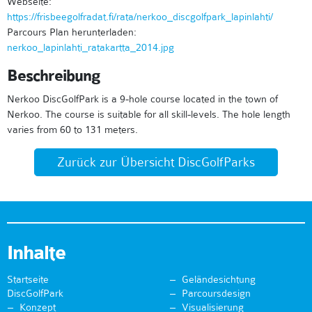
Webseite:
https://frisbeegolfradat.fi/rata/nerkoo_discgolfpark_lapinlahti/
Parcours Plan herunterladen:
nerkoo_lapinlahti_ratakartta_2014.jpg
Beschreibung
Nerkoo DiscGolfPark is a 9-hole course located in the town of
Nerkoo. The course is suitable for all skill-levels. The hole length
varies from 60 to 131 meters.
Zurück zur Übersicht DiscGolfParks
Inhalte
Startseite
Geländesichtung
DiscGolfPark
Parcoursdesign
Konzept
Visualisierung