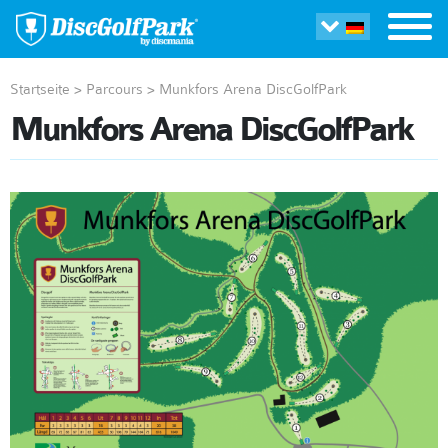
Startseite
>
Parcours
>
Munkfors Arena DiscGolfPark
Munkfors Arena DiscGolfPark