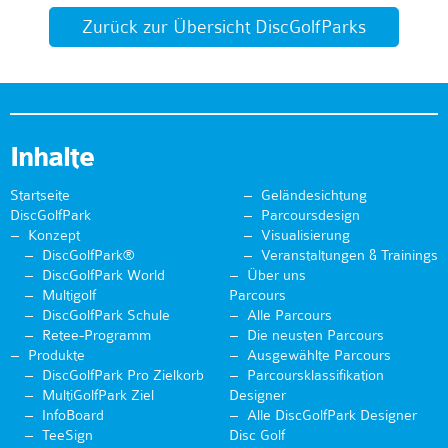
Zurück zur Übersicht DiscGolfParks
Inhalte
Startseite
Geländesichtung
DiscGolfPark
Parcoursdesign
Konzept
Visualisierung
DiscGolfPark®
Veranstaltungen & Trainings
DiscGolfPark World
Über uns
Multigolf
Parcours
DiscGolfPark Schule
Alle Parcours
Retee-Programm
Die neusten Parcours
Produkte
Ausgewählte Parcours
DiscGolfPark Pro Zielkorb
Parcoursklassifikation
MultiGolfPark Ziel
Designer
InfoBoard
Alle DiscGolfPark Designer
TeeSign
Disc Golf