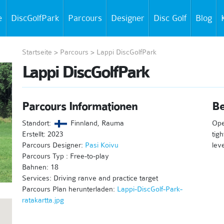
e
DiscGolfPark
Parcours
Designer
Disc Golf
Blog
Startseite
>
Parcours
>
Lappi DiscGolfPark
Lappi DiscGolfPark
Parcours Informationen
Be
Standort:
Finnland, Rauma
Ope
Erstellt: 2023
tig
Parcours Designer:
Pasi Koivu
lev
Parcours Typ : Free-to-play
Bahnen: 18
Services: Driving ranve and practice target
Parcours Plan herunterladen:
Lappi-DiscGolf-Park-
ratakartta.jpg