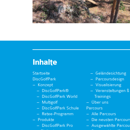
Inhalte
Startseite
Geländesichtung
DiscGolfPark
Parcoursdesign
Konzept
Visualisierung
DiscGolfPark®
Veranstaltungen &
DiscGolfPark World
Trainings
Multigolf
Über uns
DiscGolfPark Schule
Parcours
Retee-Programm
Alle Parcours
Produkte
Die neusten Parcour
DiscGolfPark Pro
Ausgewählte Parcou