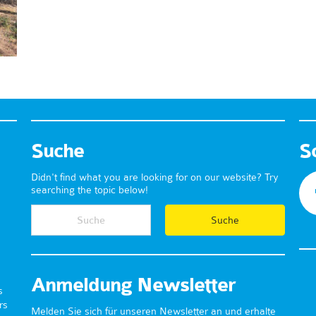
Suche
S
Didn't find what you are looking for on our website? Try
searching the topic below!
Anmeldung Newsletter
s
rs
Melden Sie sich für unseren Newsletter an und erhalte