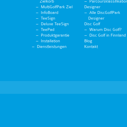
Zielkorb
Parcoursklassifikatio
MultiGolfPark Ziel
Designer
InfoBoard
Alle DiscGolfPark
TeeSign
Designer
Deluxe TeeSign
Disc Golf
TeePad
Warum Disc Golf?
Produktgarantie
Disc Golf in Finnland
Installation
Blog
Dienstleistungen
Kontakt