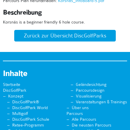
Parcours Plan herunterladen:
Korsnas_InfoBoard-5.pdf
Beschreibung
Korsnäs is a beginner friendly 6 hole course.
Zurück zur Übersicht DiscGolfParks
Inhalte
Startseite
Geländesichtung
DiscGolfPark
Parcoursdesign
Konzept
Visualisierung
DiscGolfPark®
Veranstaltungen & Trainings
DiscGolfPark World
Über uns
Multigolf
Parcours
DiscGolfPark Schule
Alle Parcours
Retee-Programm
Die neusten Parcours