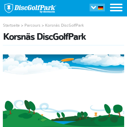
Startseite
>
Parcours
>
Korsnäs DiscGolfPark
Korsnäs DiscGolfPark