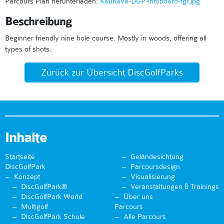
Parcours Plan herunterladen:
Kauhava-DGP-infoboard-fgr.jpg
Beschreibung
Beginner friendly nine hole course. Mostly in woods, offering all
types of shots.
Zurück zur Übersicht DiscGolfParks
Inhalte
Startseite
Geländesichtung
DiscGolfPark
Parcoursdesign
Konzept
Visualisierung
DiscGolfPark®
Veranstaltungen & Trainings
DiscGolfPark World
Über uns
Multigolf
Parcours
DiscGolfPark Schule
Alle Parcours