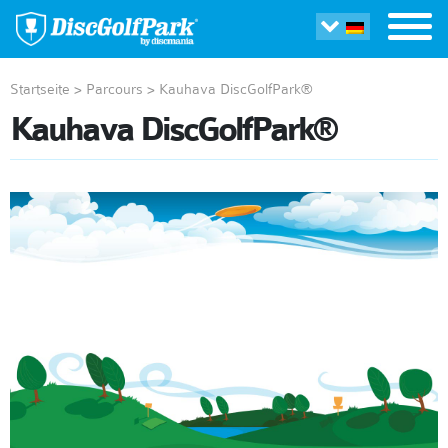
Startseite
>
Parcours
>
Kauhava DiscGolfPark®
Kauhava DiscGolfPark®