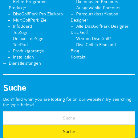
Retee-Programm
Die neusten Parcours
Produkte
Ausgewählte Parcours
DiscGolfPark Pro Zielkorb
Parcoursklassifikation
MultiGolfPark Ziel
Designer
InfoBoard
Alle DiscGolfPark Designer
TeeSign
Disc Golf
Deluxe TeeSign
Warum Disc Golf?
TeePad
Disc Golf in Finnland
Produktgarantie
Blog
Installation
Kontakt
Dienstleistungen
Suche
Didn't find what you are looking for on our website? Try searching
the topic below!