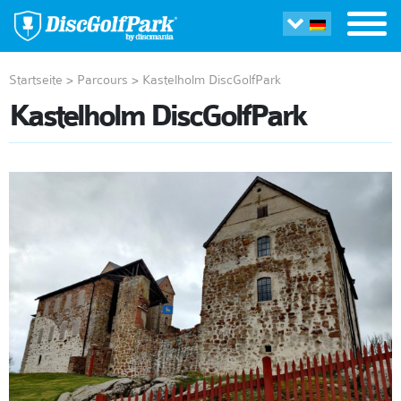
Startseite
>
Parcours
>
Kastelholm DiscGolfPark
Kastelholm DiscGolfPark