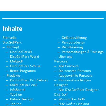
Inhalte
Startseite
Geländesichtung
DiscGolfPark
Parcoursdesign
Konzept
Visualisierung
DiscGolfPark®
Veranstaltungen & Trainings
DiscGolfPark World
Über uns
Multigolf
Parcours
DiscGolfPark Schule
Alle Parcours
Retee-Programm
Die neusten Parcours
Produkte
Ausgewählte Parcours
DiscGolfPark Pro Zielkorb
Parcoursklassifikation
MultiGolfPark Ziel
Designer
InfoBoard
Alle DiscGolfPark Designer
TeeSign
Disc Golf
Deluxe TeeSign
Warum Disc Golf?
TeePad
Disc Golf in Finnland