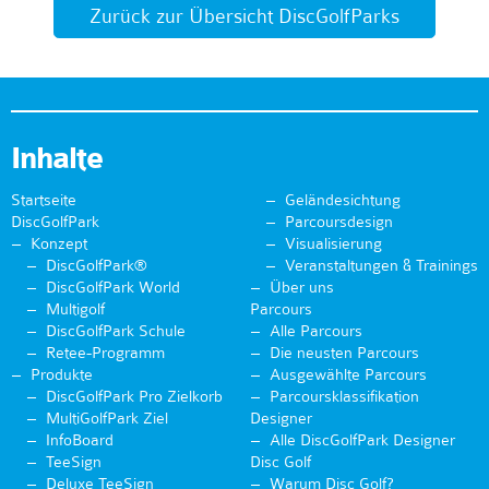
Zurück zur Übersicht DiscGolfParks
Inhalte
Startseite
Geländesichtung
DiscGolfPark
Parcoursdesign
Konzept
Visualisierung
DiscGolfPark®
Veranstaltungen & Trainings
DiscGolfPark World
Über uns
Multigolf
Parcours
DiscGolfPark Schule
Alle Parcours
Retee-Programm
Die neusten Parcours
Produkte
Ausgewählte Parcours
DiscGolfPark Pro Zielkorb
Parcoursklassifikation
MultiGolfPark Ziel
Designer
InfoBoard
Alle DiscGolfPark Designer
TeeSign
Disc Golf
Deluxe TeeSign
Warum Disc Golf?