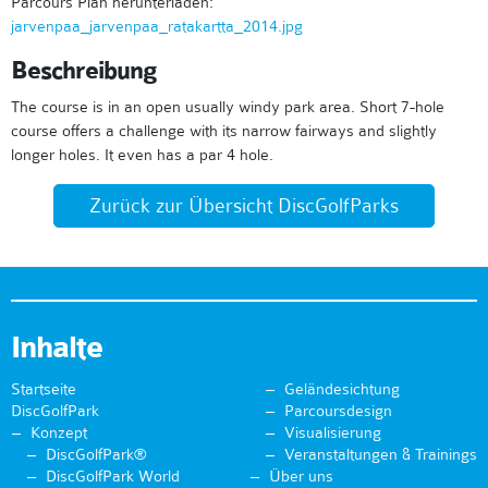
Parcours Plan herunterladen:
jarvenpaa_jarvenpaa_ratakartta_2014.jpg
Beschreibung
The course is in an open usually windy park area. Short 7-hole
course offers a challenge with its narrow fairways and slightly
longer holes. It even has a par 4 hole.
Zurück zur Übersicht DiscGolfParks
Inhalte
Startseite
Geländesichtung
DiscGolfPark
Parcoursdesign
Konzept
Visualisierung
DiscGolfPark®
Veranstaltungen & Trainings
DiscGolfPark World
Über uns