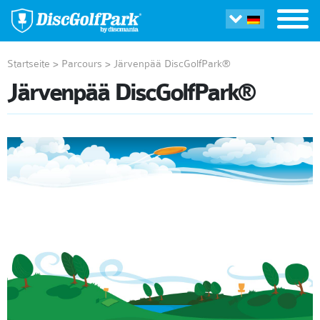
Startseite
>
Parcours
>
Järvenpää DiscGolfPark®
Järvenpää DiscGolfPark®