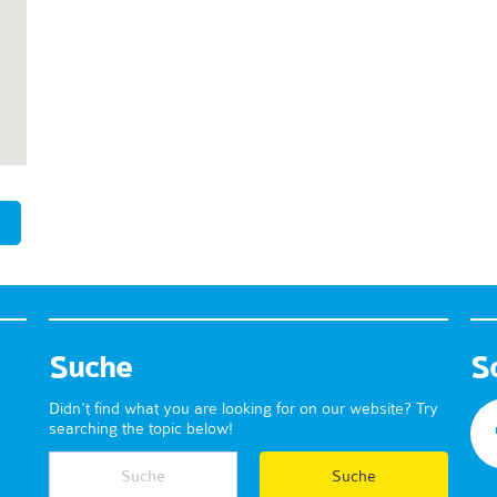
Suche
S
Didn't find what you are looking for on our website? Try
searching the topic below!