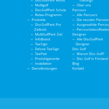
DiscGolfPark World
Trainings
Multigolf
Über uns
DiscGolfPark Schule
Parcours
Retee-Programm
Alle Parcours
Produkte
Die neusten Parcour
DiscGolfPark Pro
Ausgewählte Parcou
Zielkorb
Parcoursklassifikatio
MultiGolfPark Ziel
Designer
InfoBoard
Alle DiscGolfPark
TeeSign
Designer
Deluxe TeeSign
Disc Golf
TeePad
Warum Disc Golf?
Produktgarantie
Disc Golf in Finnland
Installation
Blog
Dienstleistungen
Kontakt