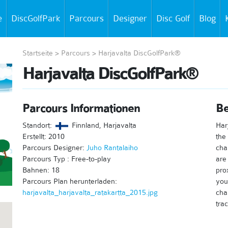
e
DiscGolfPark
Parcours
Designer
Disc Golf
Blog
Startseite
>
Parcours
>
Harjavalta DiscGolfPark®
Harjavalta DiscGolfPark®
Parcours Informationen
Be
Standort:
Finnland, Harjavalta
Har
Erstellt: 2010
the
Parcours Designer:
Juho Rantalaiho
char
Parcours Typ : Free-to-play
are
Bahnen: 18
prox
Parcours Plan herunterladen:
you
harjavalta_harjavalta_ratakartta_2015.jpg
cha
tra