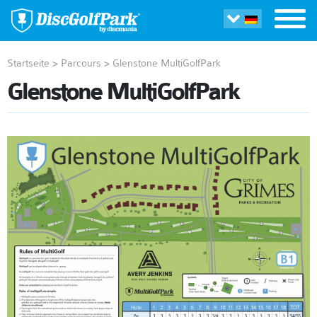
Startseite
>
Parcours
>
Glenstone MultiGolfPark
Glenstone MultiGolfPark