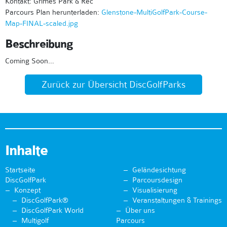
Kontakt: Grimes Park & Rec
Parcours Plan herunterladen:
Glenstone-MultiGolfPark-Course-
Map-FINAL-scaled.jpg
Beschreibung
Coming Soon…
Zurück zur Übersicht DiscGolfParks
Inhalte
Startseite
Geländesichtung
DiscGolfPark
Parcoursdesign
Konzept
Visualisierung
DiscGolfPark®
Veranstaltungen & Trainings
DiscGolfPark World
Über uns
Multigolf
Parcours