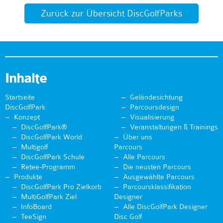
Zurück zur Übersicht DiscGolfParks
Inhalte
Startseite
Geländesichtung
DiscGolfPark
Parcoursdesign
Konzept
Visualisierung
DiscGolfPark®
Veranstaltungen & Trainings
DiscGolfPark World
Über uns
Multigolf
Parcours
DiscGolfPark Schule
Alle Parcours
Retee-Programm
Die neusten Parcours
Produkte
Ausgewählte Parcours
DiscGolfPark Pro Zielkorb
Parcoursklassifikation
MultiGolfPark Ziel
Designer
InfoBoard
Alle DiscGolfPark Designer
TeeSign
Disc Golf