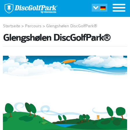
Startseite
>
Parcours
>
Glengshølen DiscGolfPark®
Glengshølen DiscGolfPark®