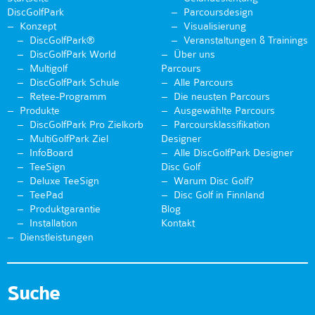
DiscGolfPark
Parcoursdesign
Konzept
Visualisierung
DiscGolfPark®
Veranstaltungen & Trainings
DiscGolfPark World
Über uns
Multigolf
Parcours
DiscGolfPark Schule
Alle Parcours
Retee-Programm
Die neusten Parcours
Produkte
Ausgewählte Parcours
DiscGolfPark Pro Zielkorb
Parcoursklassifikation
MultiGolfPark Ziel
Designer
InfoBoard
Alle DiscGolfPark Designer
TeeSign
Disc Golf
Deluxe TeeSign
Warum Disc Golf?
TeePad
Disc Golf in Finnland
Produktgarantie
Blog
Installation
Kontakt
Dienstleistungen
Suche