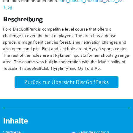
Parcours Plan herunterladen:
ford_tuusula_ratakartta_2017_v2-
1.jpg
Beschreibung
Ford DiscGolfPark is competitive level course that offers a
challenge to even the best of players. The area has a dense
spruce, a magnificent canvas forest, small elevation changes and
also open sand pits. First and last hole are at Hyrylä sports center.
The rest of the holes are at Rykmentinpuisto former shooting range
area. The course was built in cooperation with the Municipality of
Tuusula, FrisbeeGolfClub Hyrylä ry and Oy Ford Ab.
Zurück zur Übersicht DiscGolfParks
Inhalte
Startseite
Geländesichtung