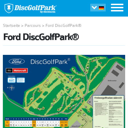
Startseite
>
Parcours
>
Ford DiscGolfPark®
Ford DiscGolfPark®