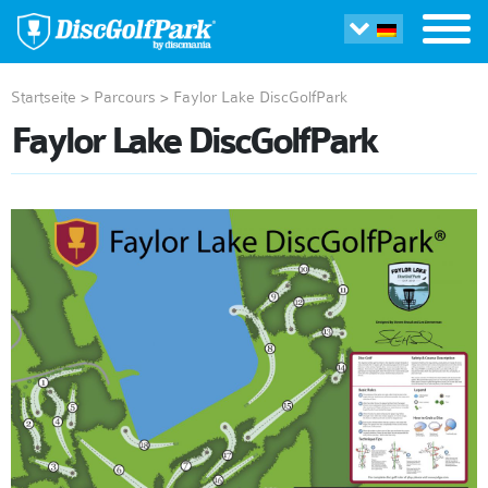
Startseite
>
Parcours
>
Faylor Lake DiscGolfPark
Faylor Lake DiscGolfPark