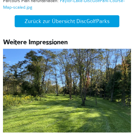
Parcours Plan herunterladen:
Faylor-Lake-DiscGolfPark-Course-
Map-scaled.jpg
Zurück zur Übersicht DiscGolfParks
Weitere Impressionen