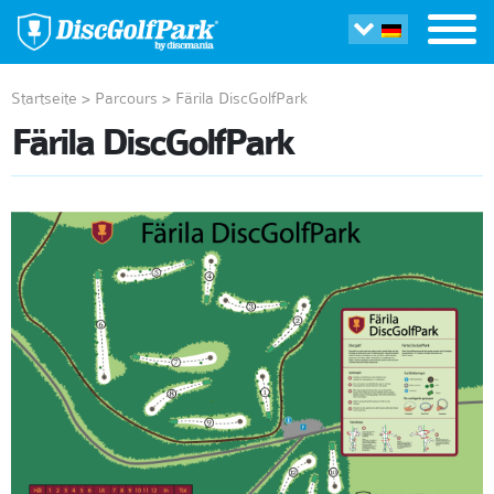
Startseite
>
Parcours
>
Färila DiscGolfPark
Färila DiscGolfPark