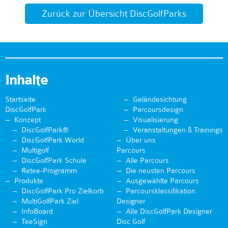
Zurück zur Übersicht DiscGolfParks
Inhalte
Startseite
Geländesichtung
DiscGolfPark
Parcoursdesign
Konzept
Visualisierung
DiscGolfPark®
Veranstaltungen & Trainings
DiscGolfPark World
Über uns
Multigolf
Parcours
DiscGolfPark Schule
Alle Parcours
Retee-Programm
Die neusten Parcours
Produkte
Ausgewählte Parcours
DiscGolfPark Pro Zielkorb
Parcoursklassifikation
MultiGolfPark Ziel
Designer
InfoBoard
Alle DiscGolfPark Designer
TeeSign
Disc Golf